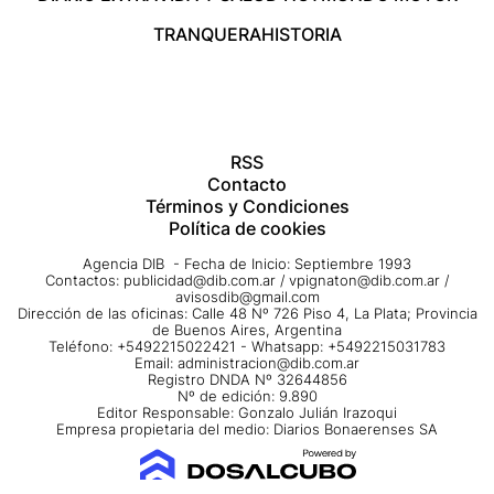
TRANQUERA
HISTORIA
RSS
Contacto
Términos y Condiciones
Política de cookies
Agencia DIB - Fecha de Inicio: Septiembre 1993
Contactos:
publicidad@dib.com.ar
/
vpignaton@dib.com.ar
/
avisosdib@gmail.com
Dirección de las oficinas: Calle 48 Nº 726 Piso 4, La Plata; Provincia
de Buenos Aires, Argentina
Teléfono: +5492215022421 - Whatsapp: +5492215031783
Email:
administracion@dib.com.ar
Registro DNDA Nº 32644856
Nº de edición: 9.890
Editor Responsable: Gonzalo Julián Irazoqui
Empresa propietaria del medio: Diarios Bonaerenses SA