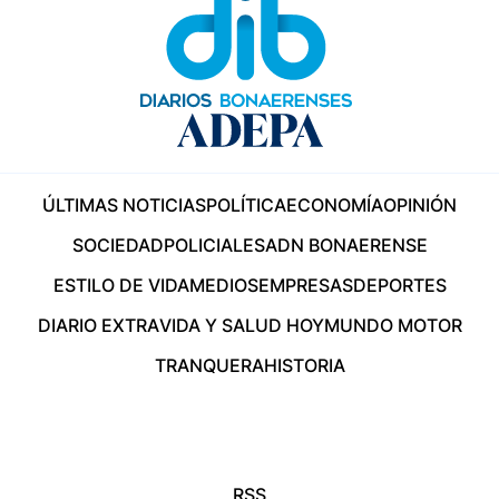
ÚLTIMAS NOTICIAS
POLÍTICA
ECONOMÍA
OPINIÓN
SOCIEDAD
POLICIALES
ADN BONAERENSE
ESTILO DE VIDA
MEDIOS
EMPRESAS
DEPORTES
DIARIO EXTRA
VIDA Y SALUD HOY
MUNDO MOTOR
TRANQUERA
HISTORIA
RSS