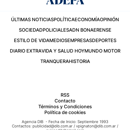
ÚLTIMAS NOTICIAS
POLÍTICA
ECONOMÍA
OPINIÓN
SOCIEDAD
POLICIALES
ADN BONAERENSE
ESTILO DE VIDA
MEDIOS
EMPRESAS
DEPORTES
DIARIO EXTRA
VIDA Y SALUD HOY
MUNDO MOTOR
TRANQUERA
HISTORIA
RSS
Contacto
Términos y Condiciones
Política de cookies
Agencia DIB - Fecha de Inicio: Septiembre 1993
Contactos:
publicidad@dib.com.ar
/
vpignaton@dib.com.ar
/