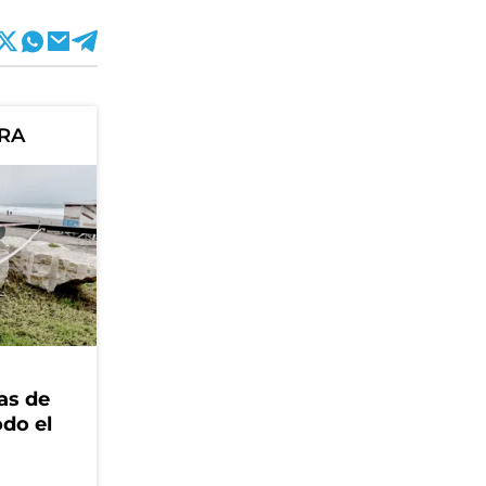
ORA
as de
odo el