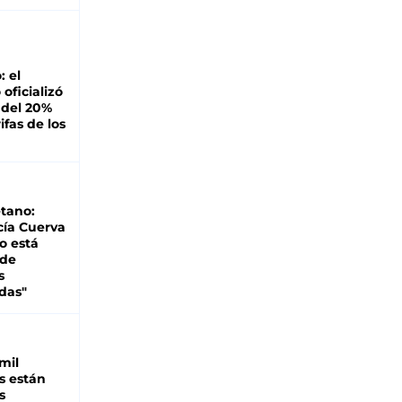
: el
oficializó
 del 20%
ifas de los
tano:
cía Cuerva
o está
 de
s
das"
mil
s están
s