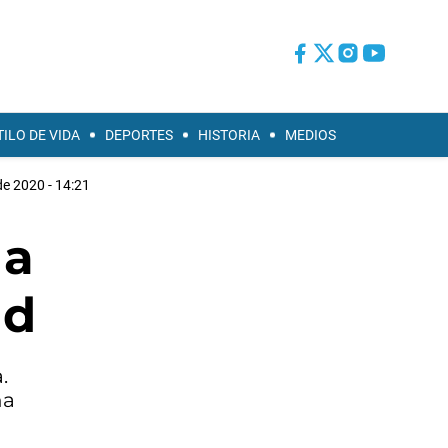
TILO DE VIDA
DEPORTES
HISTORIA
MEDIOS
de 2020 - 14:21
 a
ad
.
na