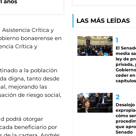
1 años
LAS MÁS LEÍDAS
 Asistencia Crítica y
 Gobierno bonaerense en
ncia Crítica y
El Senad
media sa
ley de p
privada, 
tinado a la población
Gobierno
ceder en
ida digna, tanto desde
capítulos
nal, mejorando las
ación de riesgo social,
Desalojo
expropia
cómo ser
ad podrá otorgar
procedi
cada beneficiario por
que apro
Senado
r de la cartera, Andrés