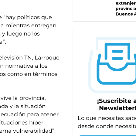
extranjer
provinci
Buenos A
 “hay políticos que
ada mientras entregan
 y luego no los
a”.
televisión TN, Larroque
n normativa a los
tos como en términos
ive la provincia,
¡Suscribite a
da y la situación
Newsletter
decuación para atener
Lo que necesitas sab
ituaciones híper
desde donde necesit
rema vulnerabilidad”,