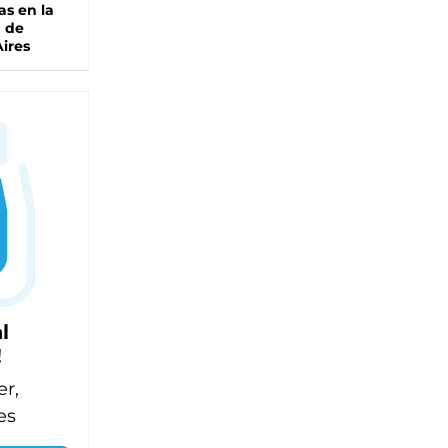
as en la
a de
ires
l
!
er,
es