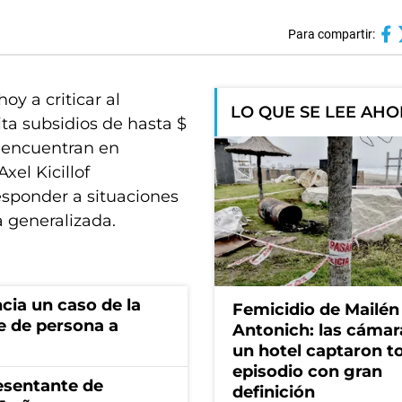
Para compartir:
oy a criticar al
LO QUE SE LEE AH
ta subsidios de hasta $
 encuentran en
xel Kicillof
esponder a situaciones
a generalizada.
cia un caso de la
Femicidio de Mailén
e de persona a
Antonich: las cámar
un hotel captaron t
episodio con gran
esentante de
definición