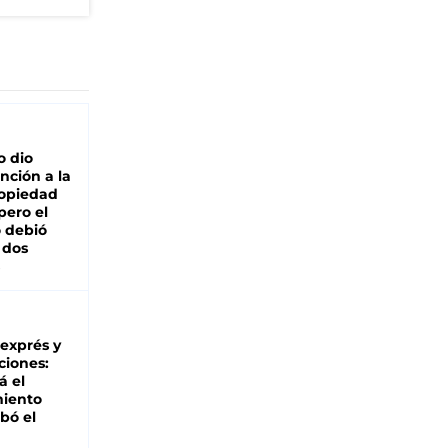
o dio
nción a la
ropiedad
pero el
 debió
 dos
 exprés y
ciones:
á el
miento
bó el