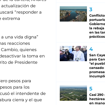
 actualización de
buscará “responder a
Conflicto
de extrema
portuario
Gobierno 
la rebaja
en las tar
a una vida digna”
prácticos
nas reacciones
l Cambio, quienes
San Caye
desactivar la toma en
para Gar
trito de Presidente
"el puebl
cansado
promesa
incumpli
Cero pesos para
 pesos para los
cusó el intendente de
Casi 290 
hectárea
abura cierra y el que
en mano