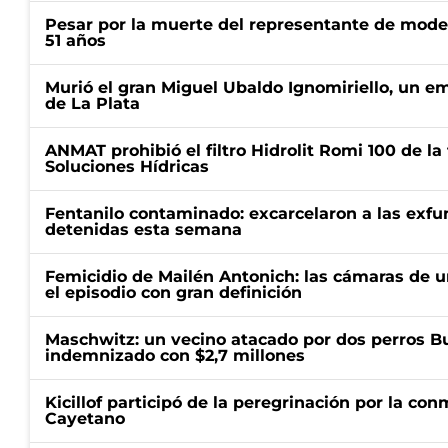
Pesar por la muerte del representante de mode
51 años
Murió el gran Miguel Ubaldo Ignomiriello, un 
de La Plata
ANMAT prohibió el filtro Hidrolit Romi 100 de l
Soluciones Hídricas
Fentanilo contaminado: excarcelaron a las exf
detenidas esta semana
Femicidio de Mailén Antonich: las cámaras de u
el episodio con gran definición
Maschwitz: un vecino atacado por dos perros Bul
indemnizado con $2,7 millones
Kicillof participó de la peregrinación por la c
Cayetano