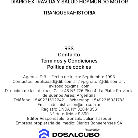
DIARIO EXTRA
VIDA Y SALUD HOY
MUNDO MOTOR
TRANQUERA
HISTORIA
RSS
Contacto
Términos y Condiciones
Política de cookies
Agencia DIB - Fecha de Inicio: Septiembre 1993
Contactos:
publicidad@dib.com.ar
/
vpignaton@dib.com.ar
/
avisosdib@gmail.com
Dirección de las oficinas: Calle 48 Nº 726 Piso 4, La Plata; Provincia
de Buenos Aires, Argentina
Teléfono: +5492215022421 - Whatsapp: +5492215031783
Email:
administracion@dib.com.ar
Registro DNDA Nº 32644856
Nº de edición: 9.890
Editor Responsable: Gonzalo Julián Irazoqui
Empresa propietaria del medio: Diarios Bonaerenses SA