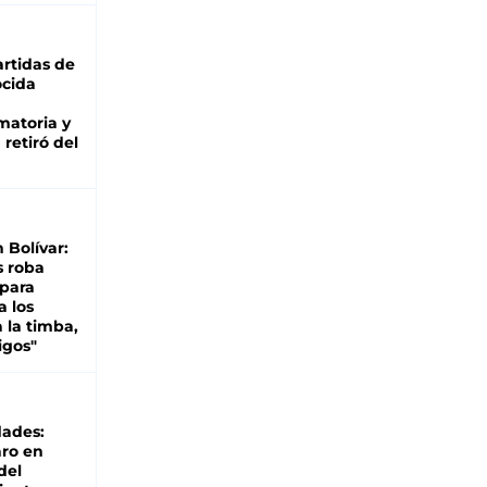
rtidas de
cida
matoria y
retiró del
n Bolívar:
s roba
 para
a los
 la timba,
igos"
dades:
ro en
del