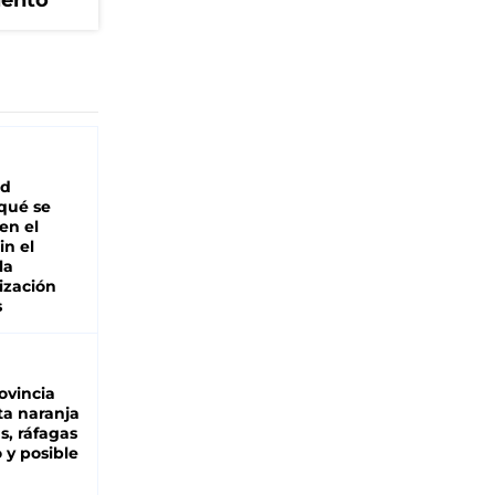
iento
ad
 qué se
en el
in el
la
ización
s
ovincia
ta naranja
as, ráfagas
 y posible