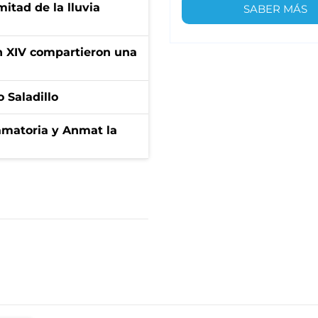
itad de la lluvia
SABER MÁS
ón XIV compartieron una
 Saladillo
amatoria y Anmat la