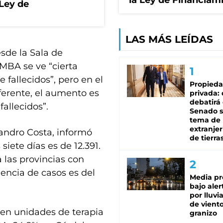
la Ley de Financiam
 Ley de
LAS MÁS LEÍDAS
esde la Sala de
AMBA se ve “cierta
 fallecidos”, pero en el
Propied
ferente, el aumento es
privada:
debatirá 
allecidos”.
Senado s
tema de 
extranjer
jandro Costa, informó
de tierra
siete días es de 12.391.
las provincias con
dencia de casos es del
Media pr
bajo aler
por lluvi
de viento
en unidades de terapia
granizo