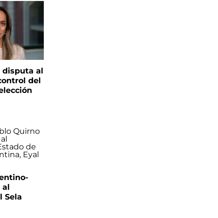
 disputa al
control del
elección
s
entino-
 al
 Sela