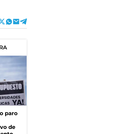
ORA
o paro
ivo de