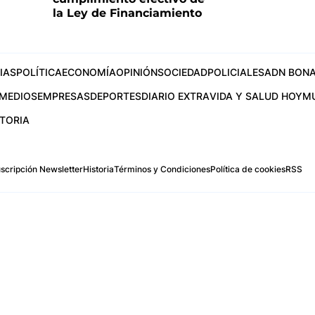
la Ley de Financiamiento
IAS
POLÍTICA
ECONOMÍA
OPINIÓN
SOCIEDAD
POLICIALES
ADN BONA
MEDIOS
EMPRESAS
DEPORTES
DIARIO EXTRA
VIDA Y SALUD HOY
M
STORIA
scripción Newsletter
Historia
Términos y Condiciones
Política de cookies
RSS
.com
os Aires, Argentina