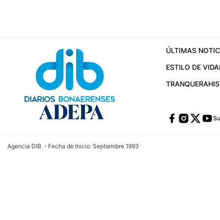
ÚLTIMAS NOTIC
ESTILO DE VIDA
TRANQUERA
HI
Su
Agencia DIB - Fecha de Inicio: Septiembre 1993
Contactos:
publicidad@dib.com.ar
/
vpignaton@dib.com.ar
/
avisosdib@gmail
Dirección de las oficinas: Calle 48 Nº 726 Piso 4, La Plata; Provincia de Buen
Teléfono: +5492215022421 - Whatsapp: +5492215031783
Email:
administracion@dib.com.ar
Registro DNDA Nº 32644856
Nº de edición: 9.890
Editor Responsable: Gonzalo Julián Irazoqui
Empresa propietaria del medio: Diarios Bonaerenses SA