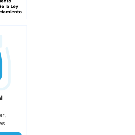
iento
de la Ley
ciamiento
l
!
er,
es