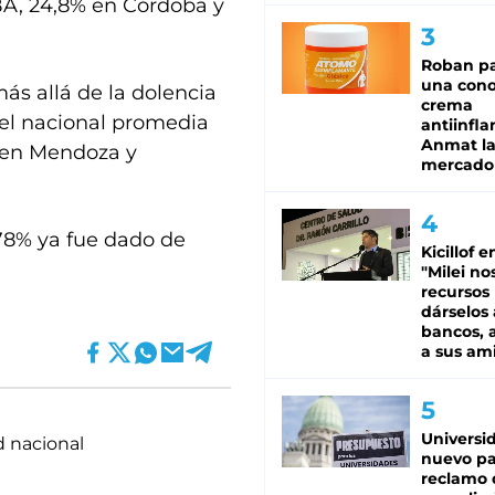
MBA, 24,8% en Córdoba y
Roban pa
una cono
ás allá de la dolencia
crema
vel nacional promedia
antiinfla
Anmat la 
y en Mendoza y
mercado
 78% ya fue dado de
Kicillof e
"Milei no
recursos
dárselos 
bancos, a
a sus am
Universi
d nacional
nuevo pa
reclamo 