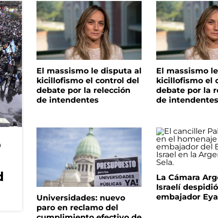
El massismo le disputa al
El massismo le
kicillofismo el control del
kicillofismo el 
debate por la relección
debate por la r
de intendentes
de intendente
o
d
La Cámara Arg
Israelí despidió
embajador Eyal
Universidades: nuevo
paro en reclamo del
cumplimiento efectivo de