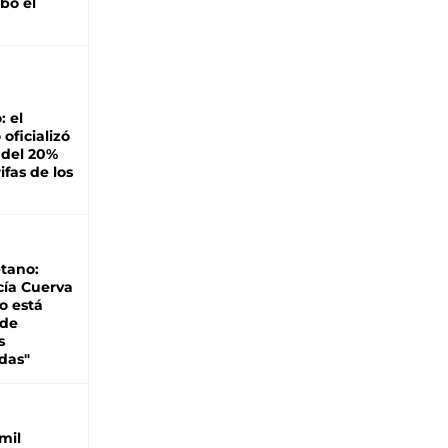
bó el
: el
oficializó
 del 20%
ifas de los
tano:
cía Cuerva
o está
 de
s
das"
mil