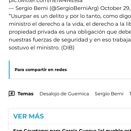
pic.twitter.com/nEfw4Ns9sa
— Sergio Berni (@SergioBerniArg)
October 29,
“Usurpar es un delito y por lo tanto, como dig
ministro el derecho a la vida, el derecho a la l
propiedad privada es una obligación que deb
nuestras fuerzas de seguridad y en eso trabaja
sostuvo el ministro. (DIB)
Para compartir en redes
Temas
Desalojo de Guernica
Sergio Berni
VER MÁS
San Cayetano: para García Cuerva "el pueblo e