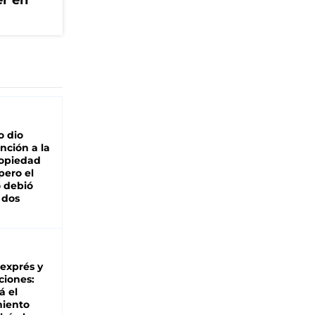
er en
o dio
nción a la
ropiedad
pero el
 debió
 dos
 exprés y
ciones:
á el
miento