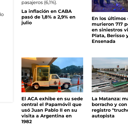
La inflación en CABA
pasó de 1,8% a 2,9% en
En los últimos
julio
murieron 717 
en siniestros v
Plata, Berisso 
Ensenada
El ACA exhibe en su sede
La Matanza: m
central el Papamóvil que
borracho y con
usó Juan Pablo II en su
registro "truch
visita a Argentina en
autopista
1982