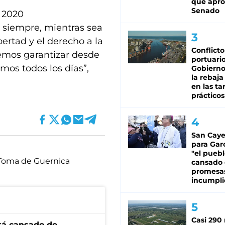
que apro
Senado
 2020
o siempre, mientras sea
ibertad y el derecho a la
Conflicto
emos garantizar desde
portuario
mos todos los días”,
Gobierno 
la rebaja
en las tar
prácticos
San Caye
para Gar
"el puebl
Toma de Guernica
cansado
promesa
incumpli
Casi 290 
stá cansado de