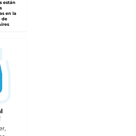
s están
s
as en la
a de
ires
l
!
er,