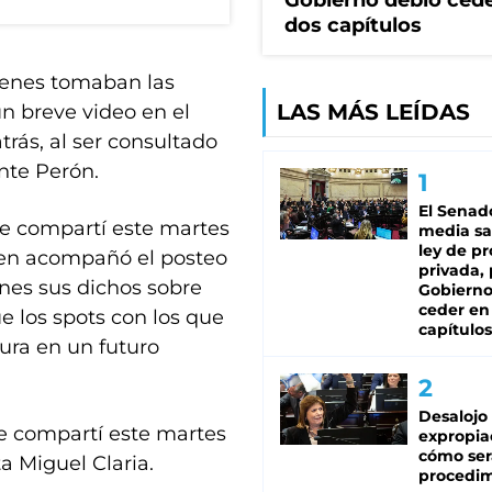
Gobierno debió ced
dos capítulos
uienes tomaban las
LAS MÁS LEÍDAS
un breve video en el
trás, al ser consultado
ente Perón.
El Senad
e compartí este martes
media sa
ley de p
uien acompañó el posteo
privada, 
nes sus dichos sobre
Gobierno
ceder en
e los spots con los que
capítulos
ura en un futuro
Desalojo
e compartí este martes
expropia
cómo ser
a Miguel Claria.
procedi