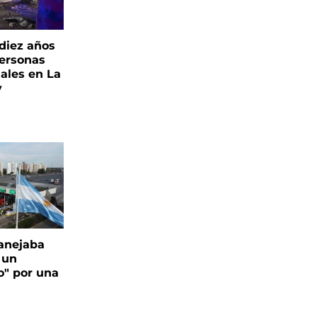
 diez años
personas
iales en La
y
anejaba
 un
o" por una