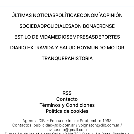
ÚLTIMAS NOTICIAS
POLÍTICA
ECONOMÍA
OPINIÓN
SOCIEDAD
POLICIALES
ADN BONAERENSE
ESTILO DE VIDA
MEDIOS
EMPRESAS
DEPORTES
DIARIO EXTRA
VIDA Y SALUD HOY
MUNDO MOTOR
TRANQUERA
HISTORIA
RSS
Contacto
Términos y Condiciones
Política de cookies
Agencia DIB - Fecha de Inicio: Septiembre 1993
Contactos:
publicidad@dib.com.ar
/
vpignaton@dib.com.ar
/
avisosdib@gmail.com