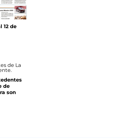
l 12 de
6
ntedentes
e de
ra son