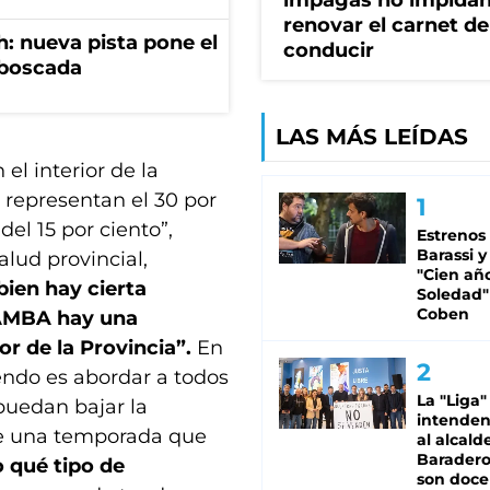
impagas no impida
renovar el carnet de
: nueva pista pone el
conducir
mboscada
LAS MÁS LEÍDAS
el interior de la
representan el 30 por
el 15 por ciento”,
Estrenos
Barassi y
alud provincial,
"Cien añ
bien hay cierta
Soledad"
Coben
l AMBA hay una
ior de la Provincia”.
En
endo es abordar a todos
La "Liga"
puedan bajar la
intende
 de una temporada que
al alcald
Baradero
 qué tipo de
son doce