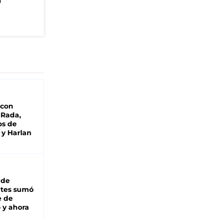
n
 con
 Rada,
os de
 y Harlan
 de
ntes sumó
e de
 y ahora