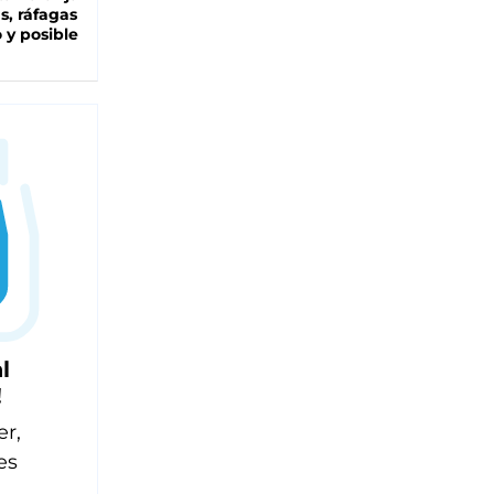
as, ráfagas
 y posible
l
!
er,
es