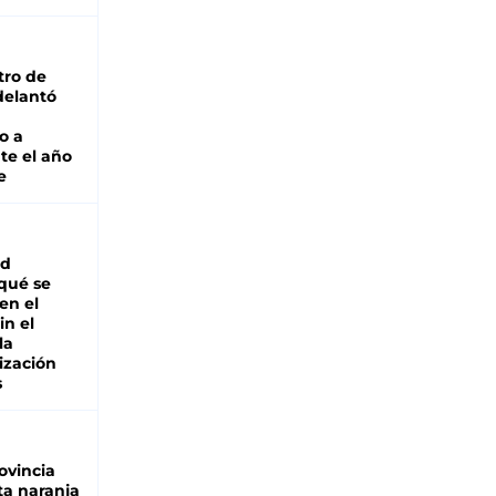
tro de
adelantó
o a
te el año
e
ad
 qué se
en el
in el
la
ización
s
ovincia
ta naranja