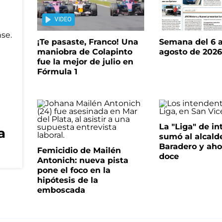
VIDEO
¡Te pasaste, Franco! Una
Semana del 6 a
maniobra de Colapinto
agosto de 202
fue la mejor de julio en
Fórmula 1
La "Liga" de i
a
sumó al alcald
Baradero y aho
Femicidio de Mailén
doce
Antonich: nueva pista
pone el foco en la
hipótesis de la
emboscada