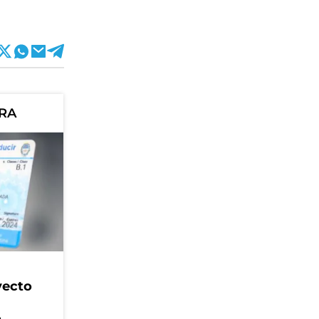
ORA
yecto