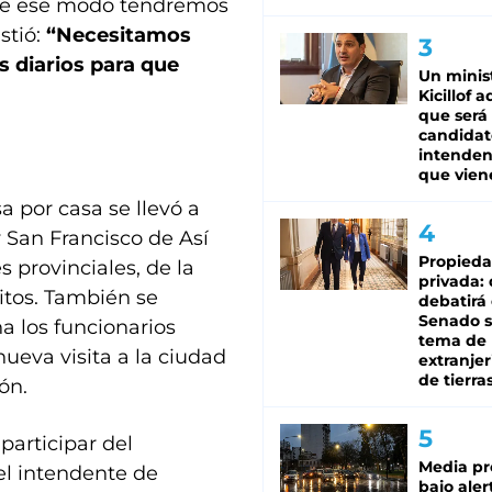
e ese modo tendremos
stió:
“Necesitamos
s diarios para que
Un minis
Kicillof 
que será
candidat
intenden
que vien
 por casa se llevó a
 San Francisco de Así
Propied
 provinciales, de la
privada:
ritos. También se
debatirá 
Senado s
 los funcionarios
tema de 
nueva visita a la ciudad
extranjer
de tierra
ón.
 participar del
Media pr
 el intendente de
bajo aler