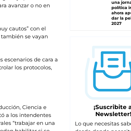
una jorn
 para avanzar o no en
política 
ahora ap
dar la pe
2027
muy cautos” con el
s también se vayan
os escenarios de cara a
olar los protocolos,
¡Suscribite a
ducción, Ciencia e
Newsletter
tó a los intendentes
ales “trabajar en una
Lo que necesitas sab