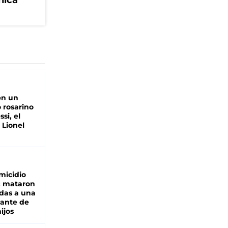
nica
en un
 rosarino
si, el
 Lionel
micidio
: mataron
das a una
lante de
hijos