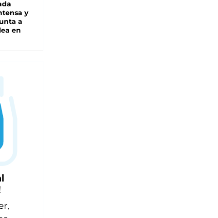
ada
intensa y
unta a
lea en
l
!
er,