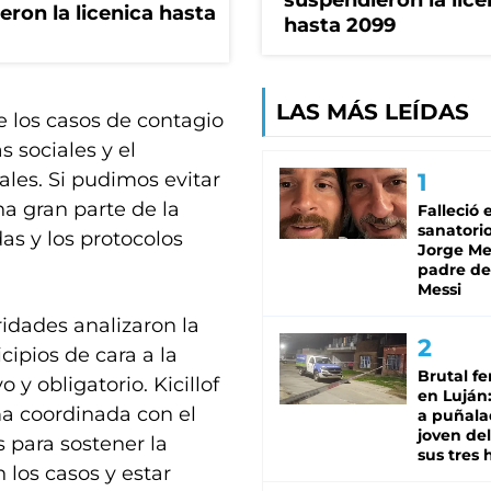
suspendieron la lice
eron la licenica hasta
hasta 2099
LAS MÁS LEÍDAS
 los casos de contagio
 sociales y el
les. Si pudimos evitar
a gran parte de la
Falleció 
sanatorio
s y los protocolos
Jorge Mes
padre de
Messi
ridades analizaron la
cipios de cara a la
Brutal fe
y obligatorio. Kicillof
en Luján
ma coordinada con el
a puñala
joven de
 para sostener la
sus tres 
 los casos y estar