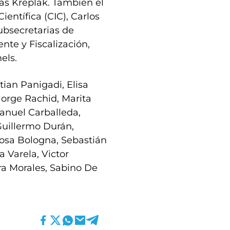
lás Kreplak. También el
entífica (CIC), Carlos
subsecretarias de
te y Fiscalización,
els.
tian Panigadi, Elisa
Jorge Rachid, Marita
anuel Carballeda,
Guillermo Durán,
Rosa Bologna, Sebastián
a Varela, Victor
ra Morales, Sabino De