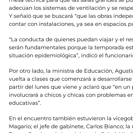
mesa técnica para que las salas grandes se pue
adecúan los sistemas de ventilación y se resp
Y señaló que se buscará “que las obras indep
contar con instalaciones, ya sea en espacios pú
“La conducta de quienes puedan viajar y el re
serán fundamentales porque la temporada esta
situación epidemiológica”, indicó el funcionari
Por otro lado, la ministra de Educación, Agustina
vuelta a clases que comenzará a desarrollarse 
partir del lunes que viene y aclaró que “en u
involucrará a chicos y chicas con problemas en
educativas”.
En el encuentro también estuvieron la vicego
Magario; el jefe de gabinete, Carlos Bianco; la