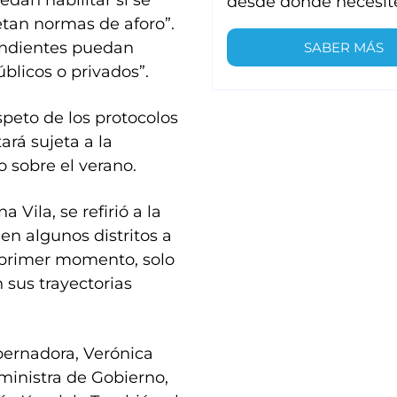
dan habilitar si se
desde donde necesit
etan normas de aforo”.
endientes puedan
SABER MÁS
blicos o privados”.
speto de los protocolos
rá sujeta a la
o sobre el verano.
 Vila, se refirió a la
en algunos distritos a
n primer momento, solo
 sus trayectorias
bernadora, Verónica
 ministra de Gobierno,