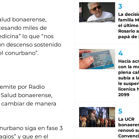
La decisi
Salud bonaerense,
familia M
el último
cesando miles de
Rosario a
dicina” lo que “nos
papá de 
un descenso sostenido
el conurbano”.
Hacía ac
con la m
plena cal
subía a l
le suspe
 emite por Radio
licenica 
de Salud bonaerense,
2099
 a cambiar de manera
La UCR
bonaere
onurbano siga en fase 3
renovó s
agios” y que en el
Convenc