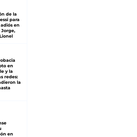
ón de la
essi para
 adiós en
 Jorge,
Lionel
robacia
oto en
le y la
as redes:
ndieron la
hasta
nse
u
ión en