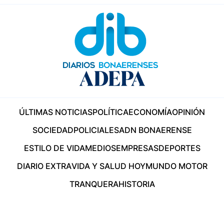
ÚLTIMAS NOTICIAS
POLÍTICA
ECONOMÍA
OPINIÓN
SOCIEDAD
POLICIALES
ADN BONAERENSE
ESTILO DE VIDA
MEDIOS
EMPRESAS
DEPORTES
DIARIO EXTRA
VIDA Y SALUD HOY
MUNDO MOTOR
TRANQUERA
HISTORIA