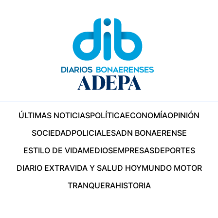
ÚLTIMAS NOTICIAS
POLÍTICA
ECONOMÍA
OPINIÓN
SOCIEDAD
POLICIALES
ADN BONAERENSE
ESTILO DE VIDA
MEDIOS
EMPRESAS
DEPORTES
DIARIO EXTRA
VIDA Y SALUD HOY
MUNDO MOTOR
TRANQUERA
HISTORIA