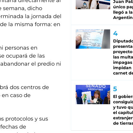
nitaria directamente al
Juan Pabl
único pa
e semana, dicho
llegó a la
Terminada la jornada del
Argentin
á de la misma forma: en
Diputado
presenta
ni personas en
proyecto
e ocupará de las
las mult
impagas
 abandonar el predio ni
impidan 
carnet d
brá dos centros de
o en caso de
El gobie
consiguió
y tuvo qu
el capítu
extranjer
s protocolos y sus
de tierra
 fechas de