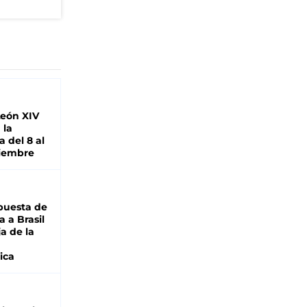
León XIV
 la
 del 8 al
viembre
puesta de
 a Brasil
ja de la
ica