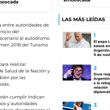
emboscada
mboscada
LAS MÁS LEÍDAS
a entre autoridades de
nicio del
escenario al autódromo
El papa 
amen 2018 del Turismo
estará en
Argentina
11 de no
ara realizar
e Salud de la Nación y
Dura res
bién por las
Argentina
a la reba
olás.
relación
diplomát
erán cumplir indican
pos y autoridades