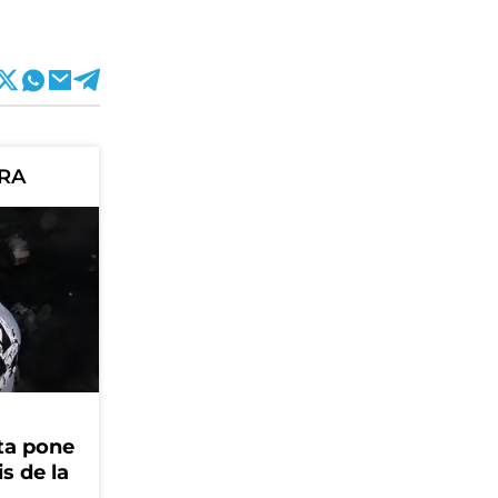
ORA
ta pone
is de la