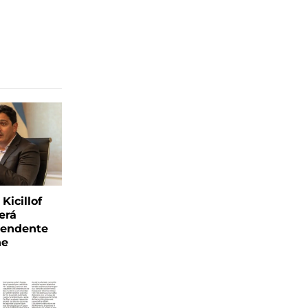
Kicillof
erá
tendente
ne