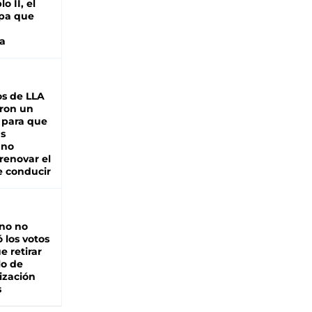
o II, el
pa que
a
s de LLA
ron un
 para que
as
 no
renovar el
e conducir
rno no
 los votos
e retirar
lo de
ización
s