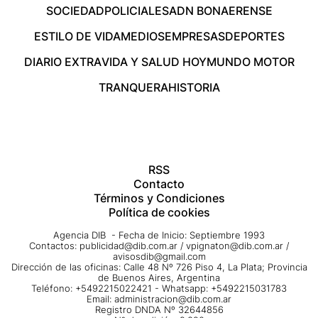
SOCIEDAD
POLICIALES
ADN BONAERENSE
ESTILO DE VIDA
MEDIOS
EMPRESAS
DEPORTES
DIARIO EXTRA
VIDA Y SALUD HOY
MUNDO MOTOR
TRANQUERA
HISTORIA
RSS
Contacto
Términos y Condiciones
Política de cookies
Agencia DIB - Fecha de Inicio: Septiembre 1993
Contactos:
publicidad@dib.com.ar
/
vpignaton@dib.com.ar
/
avisosdib@gmail.com
Dirección de las oficinas: Calle 48 Nº 726 Piso 4, La Plata; Provincia
de Buenos Aires, Argentina
Teléfono: +5492215022421 - Whatsapp: +5492215031783
Email:
administracion@dib.com.ar
Registro DNDA Nº 32644856