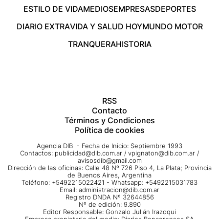
ESTILO DE VIDA
MEDIOS
EMPRESAS
DEPORTES
DIARIO EXTRA
VIDA Y SALUD HOY
MUNDO MOTOR
TRANQUERA
HISTORIA
RSS
Contacto
Términos y Condiciones
Política de cookies
Agencia DIB - Fecha de Inicio: Septiembre 1993
Contactos:
publicidad@dib.com.ar
/
vpignaton@dib.com.ar
/
avisosdib@gmail.com
Dirección de las oficinas: Calle 48 Nº 726 Piso 4, La Plata; Provincia
de Buenos Aires, Argentina
Teléfono: +5492215022421 - Whatsapp: +5492215031783
Email:
administracion@dib.com.ar
Registro DNDA Nº 32644856
Nº de edición: 9.890
Editor Responsable: Gonzalo Julián Irazoqui