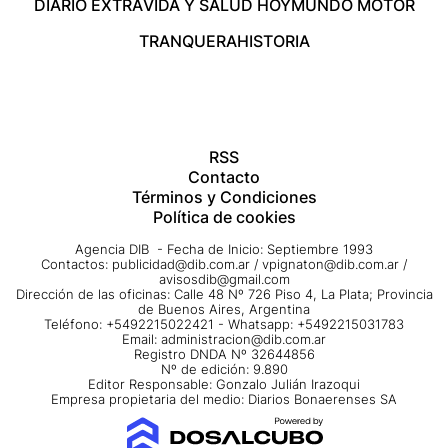
DIARIO EXTRA
VIDA Y SALUD HOY
MUNDO MOTOR
TRANQUERA
HISTORIA
RSS
Contacto
Términos y Condiciones
Política de cookies
Agencia DIB - Fecha de Inicio: Septiembre 1993
Contactos:
publicidad@dib.com.ar
/
vpignaton@dib.com.ar
/
avisosdib@gmail.com
Dirección de las oficinas: Calle 48 Nº 726 Piso 4, La Plata; Provincia
de Buenos Aires, Argentina
Teléfono: +5492215022421 - Whatsapp: +5492215031783
Email:
administracion@dib.com.ar
Registro DNDA Nº 32644856
Nº de edición: 9.890
Editor Responsable: Gonzalo Julián Irazoqui
Empresa propietaria del medio: Diarios Bonaerenses SA