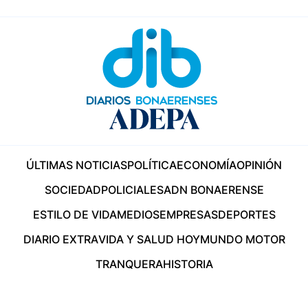
ÚLTIMAS NOTICIAS
POLÍTICA
ECONOMÍA
OPINIÓN
SOCIEDAD
POLICIALES
ADN BONAERENSE
ESTILO DE VIDA
MEDIOS
EMPRESAS
DEPORTES
DIARIO EXTRA
VIDA Y SALUD HOY
MUNDO MOTOR
TRANQUERA
HISTORIA