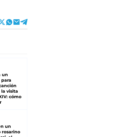
n un
 para
 canción
 la visita
XIV: cómo
r
en un
 rosarino