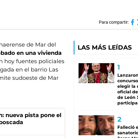
Para compartir:
naerense de Mar del
LAS MÁS LEÍDAS
obado en una vivienda
 hoy fuentes policiales
ugada en el barrio Las
Lanzaro
ímite sudoeste de Mar
concurso
elegir la
oficial de
de León 
participa
: nueva pista pone el
mboscada
Falleció 
sanatorio