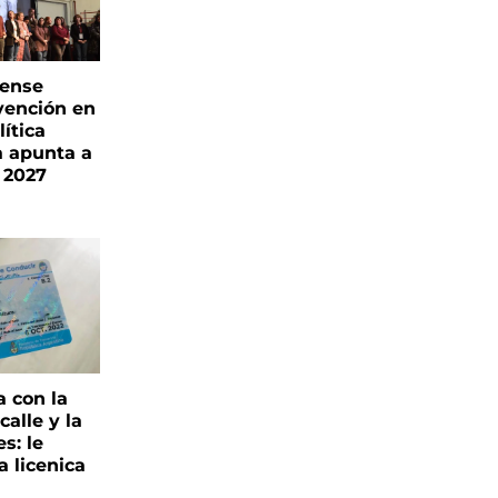
rense
vención en
ítica
a apunta a
 2027
a con la
alle y la
s: le
a licenica