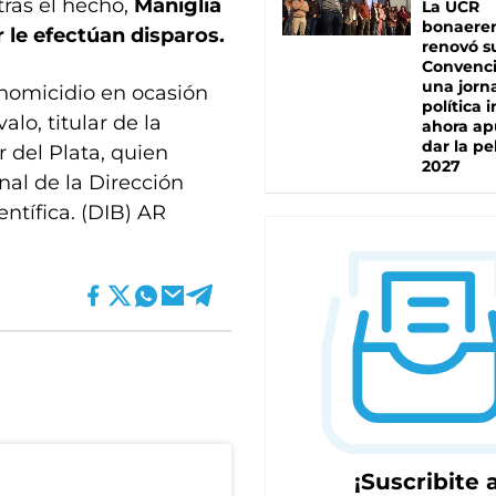
tras el hecho,
Maniglia
La UCR
bonaere
r le efectúan disparos.
renovó s
Convenc
una jorn
“homicidio en ocasión
política 
lo, titular de la
ahora ap
dar la pe
 del Plata, quien
2027
nal de la Dirección
ntífica. (DIB) AR
¡Suscribite a