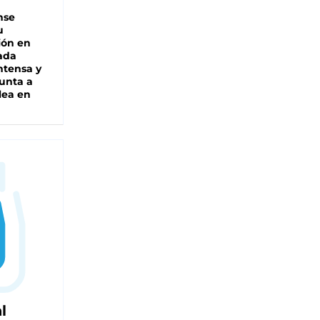
nse
u
ión en
ada
intensa y
unta a
lea en
l