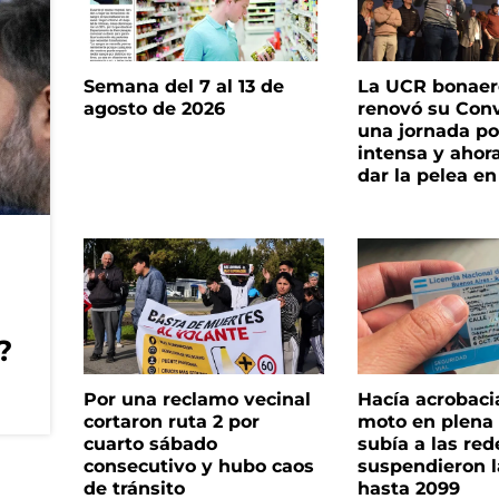
Semana del 7 al 13 de
La UCR bonae
agosto de 2026
renovó su Con
una jornada pol
intensa y ahor
dar la pelea en
?
Por una reclamo vecinal
Hacía acrobaci
cortaron ruta 2 por
moto en plena c
cuarto sábado
subía a las rede
consecutivo y hubo caos
suspendieron l
de tránsito
hasta 2099