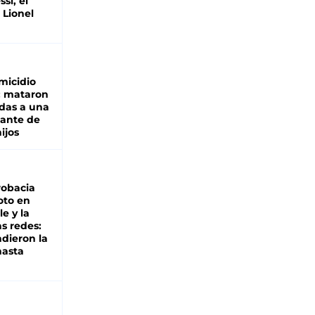
si, el
 Lionel
micidio
: mataron
das a una
lante de
hijos
robacia
oto en
le y la
as redes:
ndieron la
hasta