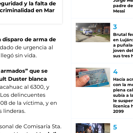
Jorge Mes
guridad y la falta de
padre de
 criminalidad en Mar
Messi
Brutal fe
n disparo de arma de
en Luján
a puñala
adado de urgencia al
joven de
legó sin vida.
sus tres 
s armados” que se
lt Duster blanca
Hacía ac
con la m
acahuac al 6300, y
plena cal
 Los delincuentes
subía a l
le suspe
08 de la víctima, y en
licenica 
 linderas.
2099
sonal de Comisaría 5ta.