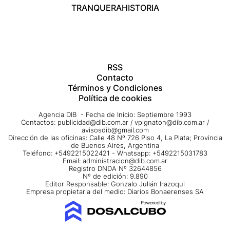
TRANQUERA
HISTORIA
RSS
Contacto
Términos y Condiciones
Política de cookies
Agencia DIB - Fecha de Inicio: Septiembre 1993
Contactos:
publicidad@dib.com.ar
/
vpignaton@dib.com.ar
/
avisosdib@gmail.com
Dirección de las oficinas: Calle 48 Nº 726 Piso 4, La Plata; Provincia
de Buenos Aires, Argentina
Teléfono: +5492215022421 - Whatsapp: +5492215031783
Email:
administracion@dib.com.ar
Registro DNDA Nº 32644856
Nº de edición: 9.890
Editor Responsable: Gonzalo Julián Irazoqui
Empresa propietaria del medio: Diarios Bonaerenses SA