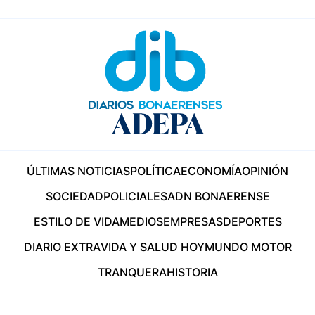
ÚLTIMAS NOTICIAS
POLÍTICA
ECONOMÍA
OPINIÓN
SOCIEDAD
POLICIALES
ADN BONAERENSE
ESTILO DE VIDA
MEDIOS
EMPRESAS
DEPORTES
DIARIO EXTRA
VIDA Y SALUD HOY
MUNDO MOTOR
TRANQUERA
HISTORIA