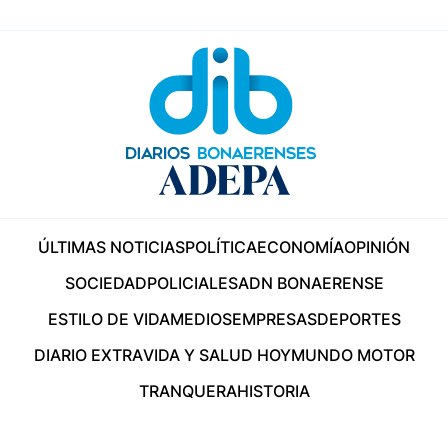
ÚLTIMAS NOTICIAS
POLÍTICA
ECONOMÍA
OPINIÓN
SOCIEDAD
POLICIALES
ADN BONAERENSE
ESTILO DE VIDA
MEDIOS
EMPRESAS
DEPORTES
DIARIO EXTRA
VIDA Y SALUD HOY
MUNDO MOTOR
TRANQUERA
HISTORIA