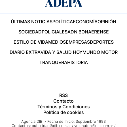
ÚLTIMAS NOTICIAS
POLÍTICA
ECONOMÍA
OPINIÓN
SOCIEDAD
POLICIALES
ADN BONAERENSE
ESTILO DE VIDA
MEDIOS
EMPRESAS
DEPORTES
DIARIO EXTRA
VIDA Y SALUD HOY
MUNDO MOTOR
TRANQUERA
HISTORIA
RSS
Contacto
Términos y Condiciones
Política de cookies
Agencia DIB - Fecha de Inicio: Septiembre 1993
Contactos:
publicidad@dib.com.ar
/
vpignaton@dib.com.ar
/