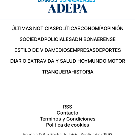
ÚLTIMAS NOTICIAS
POLÍTICA
ECONOMÍA
OPINIÓN
SOCIEDAD
POLICIALES
ADN BONAERENSE
ESTILO DE VIDA
MEDIOS
EMPRESAS
DEPORTES
DIARIO EXTRA
VIDA Y SALUD HOY
MUNDO MOTOR
TRANQUERA
HISTORIA
RSS
Contacto
Términos y Condiciones
Política de cookies
Agencia DIB - Fecha de Inicio: Septiembre 1993