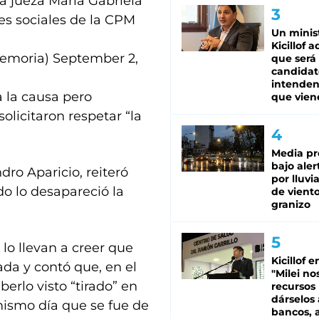
a jueza María Gabriela
es sociales de la CPM
Un minis
Kicillof 
Memoria)
September 2,
que será
candidat
intenden
 la causa pero
que vien
solicitaron respetar “la
Media pr
bajo aler
dro Aparicio, reiteró
por lluvi
 lo desapareció la
de viento
granizo
lo llevan a creer que
Kicillof e
da y contó que, en el
"Milei no
erlo visto “tirado” en
recursos
dárselos 
mismo día que se fue de
bancos, a