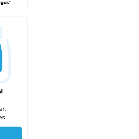
igos"
l
!
er,
es