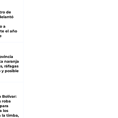
tro de
adelantó
o a
te el año
e
ovincia
ta naranja
as, ráfagas
 y posible
n Bolívar:
s roba
 para
a los
 la timba,