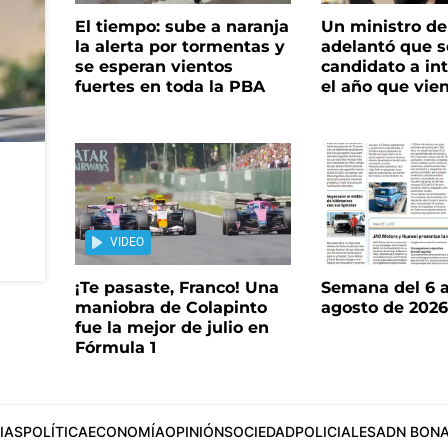
El tiempo: sube a naranja
Un ministro de 
la alerta por tormentas y
adelantó que s
se esperan vientos
candidato a in
fuertes en toda la PBA
el año que vie
VIDEO
¡Te pasaste, Franco! Una
Semana del 6 a
maniobra de Colapinto
agosto de 202
fue la mejor de julio en
Fórmula 1
IAS
POLÍTICA
ECONOMÍA
OPINIÓN
SOCIEDAD
POLICIALES
ADN BONA