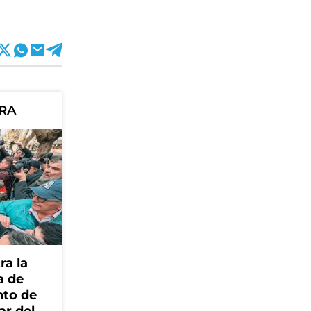
ORA
ra la
a de
nto de