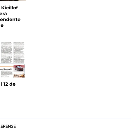
Kicillof
erá
tendente
ne
l 12 de
6
ERENSE