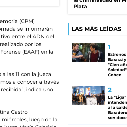
la criminalidad en M
Plata
Memoria (CPM)
LAS MÁS LEÍDAS
jornada se informarán
tivo entre el ADN del
realizado por los
 Forense (EAAF) en la
Estrenos
Barassi y
"Cien añ
Soledad"
 las 11 con la jueza
Coben
emos a conocer a través
 recibida”, indica uno
La "Liga"
intende
al alcald
ina Castro
Baradero
son doce
iércoles, luego de la