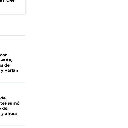
ar del
 con
 Rada,
os de
 y Harlan
 de
ntes sumó
e de
 y ahora