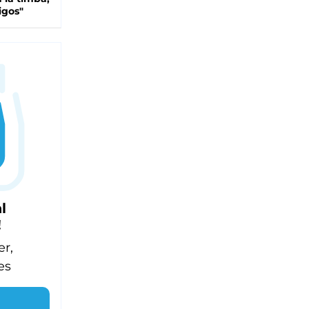
igos"
l
!
er,
es