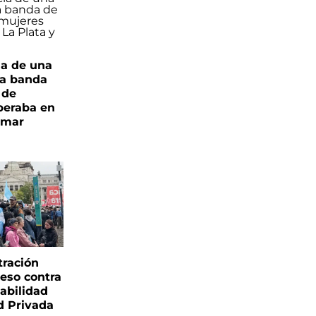
ia de una
a banda
 de
peraba en
amar
tración
reso contra
labilidad
d Privada