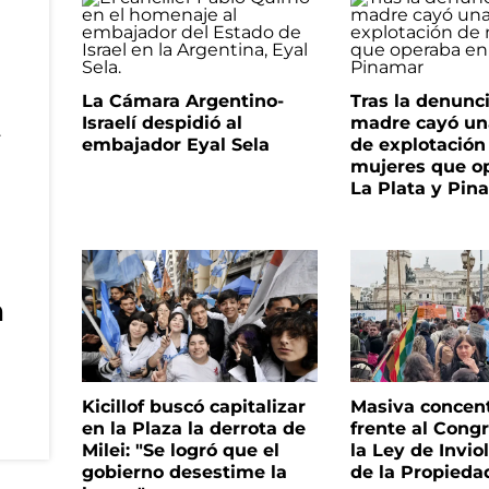
La Cámara Argentino-
Tras la denunc
Israelí despidió al
madre cayó un
embajador Eyal Sela
de explotación
mujeres que o
La Plata y Pin
n
Kicillof buscó capitalizar
Masiva concen
en la Plaza la derrota de
frente al Cong
Milei: "Se logró que el
la Ley de Invio
gobierno desestime la
de la Propieda