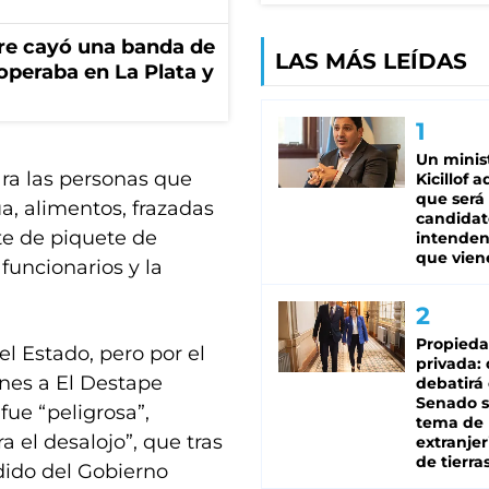
re cayó una banda de
LAS MÁS LEÍDAS
operaba en La Plata y
Un minis
ra las personas que
Kicillof 
que será
a, alimentos, frazadas
candidat
rte de piquete de
intenden
que vien
funcionarios y la
Propied
el Estado, pero por el
privada:
ones a El Destape
debatirá 
Senado s
fue “peligrosa”,
tema de 
 el desalojo”, que tras
extranjer
de tierra
dido del Gobierno