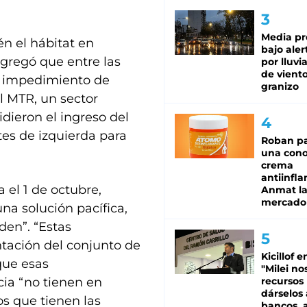
Media pr
n el hábitat en
bajo aler
agregó que entre las
por lluvi
de viento
e impedimiento de
granizo
l MTR, un sector
dieron el ingreso del
tes de izquierda para
Roban pa
una cono
crema
antiinfla
 el 1 de octubre,
Anmat la 
mercado
na solución pacífica,
den”. “Estas
ntación del conjunto de
Kicillof e
que esas
"Milei no
cia “no tienen en
recursos
dárselos 
os que tienen las
bancos, a