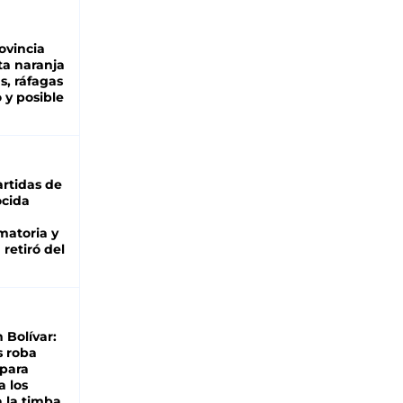
ovincia
ta naranja
as, ráfagas
 y posible
rtidas de
cida
matoria y
retiró del
n Bolívar:
s roba
 para
a los
 la timba,