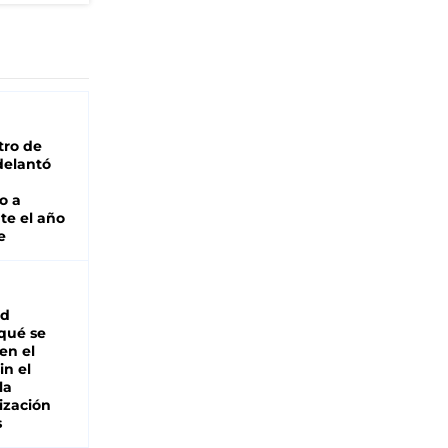
tro de
adelantó
o a
te el año
e
ad
 qué se
en el
in el
la
ización
s