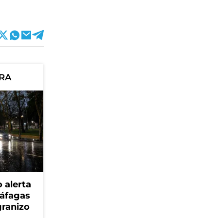
ORA
 alerta
ráfagas
granizo