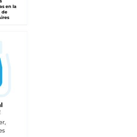
s
as en la
a de
ires
l
!
er,
es