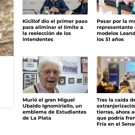
Kicillof dio el primer paso
Pesar por la m
para eliminar el límite a
representante
la reelección de los
modelos Leand
intendentes
los 51 años
Murió el gran Miguel
Tras la caída d
Ubaldo Ignomiriello, un
extranjerizaci
emblema de Estudiantes
tierras, ahora 
de La Plata
que podría fre
Fría en el Sen