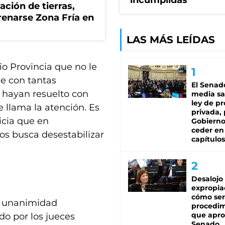
incumplidas"
zación de tierras,
renarse Zona Fría en
LAS MÁS LEÍDAS
io Provincia que no le
ue con tantas
El Senad
, hayan resuelto con
media sa
ley de p
e llama la atención. Es
privada, 
icia que en
Gobierno
ceder en
s busca desestabilizar
capítulos
Desalojo
expropia
cómo ser
or unanimidad
procedi
que apro
do por los jueces
Senado