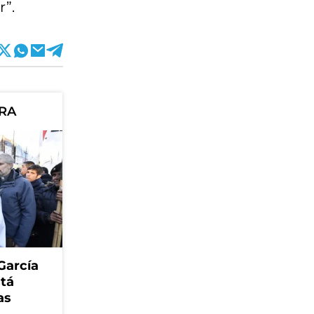
r”.
ORA
García
stá
as