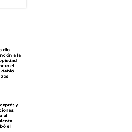
o dio
nción a la
ropiedad
pero el
 debió
 dos
 exprés y
ciones:
á el
miento
bó el