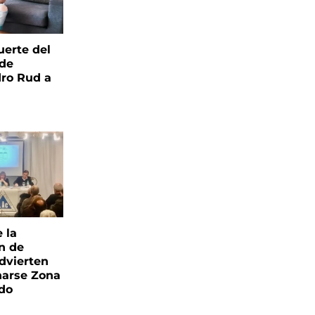
uerte del
 de
ro Rud a
e la
ón de
advierten
narse Zona
ado