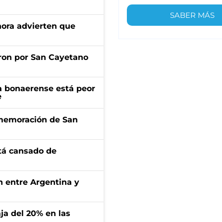
SABER MÁS
ahora advierten que
ron por San Cayetano
a bonaerense está peor
e
onmemoración de San
stá cansado de
ón entre Argentina y
aja del 20% en las