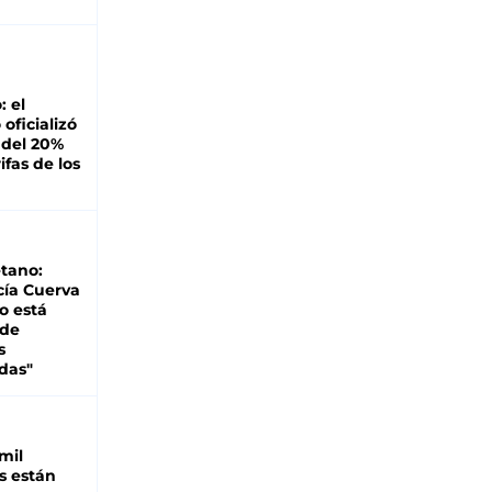
: el
oficializó
 del 20%
ifas de los
tano:
cía Cuerva
o está
 de
s
das"
mil
s están