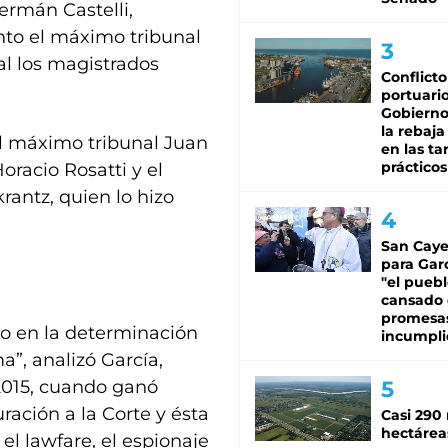
ermán Castelli,
nto el máximo tribunal
al los magistrados
Conflicto
portuario
Gobierno 
la rebaja
del máximo tribunal Juan
en las tar
prácticos
racio Rosatti y el
rantz, quien lo hizo
San Caye
para Gar
"el puebl
cansado
promesa
do en la determinación
incumpli
a”, analizó García,
 2015, cuando ganó
ración a la Corte y ésta
Casi 290 
hectárea
el lawfare, el espionaje