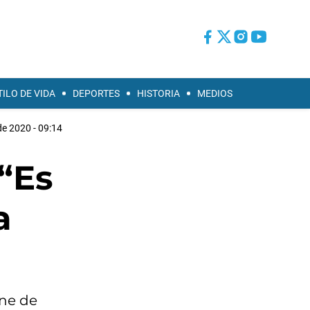
TILO DE VIDA
DEPORTES
HISTORIA
MEDIOS
de 2020 - 09:14
 “Es
a
ene de