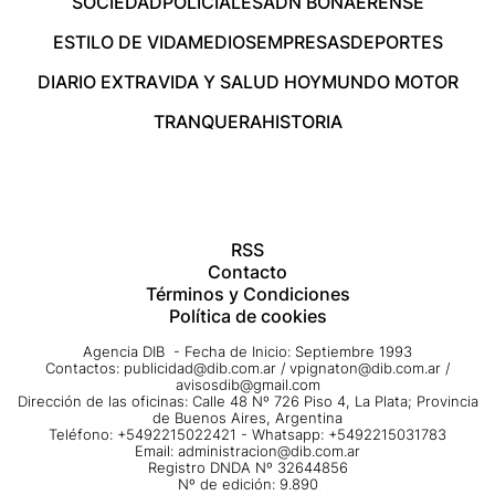
SOCIEDAD
POLICIALES
ADN BONAERENSE
ESTILO DE VIDA
MEDIOS
EMPRESAS
DEPORTES
DIARIO EXTRA
VIDA Y SALUD HOY
MUNDO MOTOR
TRANQUERA
HISTORIA
RSS
Contacto
Términos y Condiciones
Política de cookies
Agencia DIB - Fecha de Inicio: Septiembre 1993
Contactos:
publicidad@dib.com.ar
/
vpignaton@dib.com.ar
/
avisosdib@gmail.com
Dirección de las oficinas: Calle 48 Nº 726 Piso 4, La Plata; Provincia
de Buenos Aires, Argentina
Teléfono: +5492215022421 - Whatsapp: +5492215031783
Email:
administracion@dib.com.ar
Registro DNDA Nº 32644856
Nº de edición: 9.890