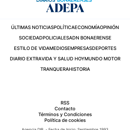
ÚLTIMAS NOTICIAS
POLÍTICA
ECONOMÍA
OPINIÓN
SOCIEDAD
POLICIALES
ADN BONAERENSE
ESTILO DE VIDA
MEDIOS
EMPRESAS
DEPORTES
DIARIO EXTRA
VIDA Y SALUD HOY
MUNDO MOTOR
TRANQUERA
HISTORIA
RSS
Contacto
Términos y Condiciones
Política de cookies
Agencia DIB - Fecha de Inicio: Septiembre 1993