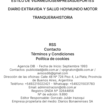
ESTILO DE VIDA
MEDIOS
EMPRESAS
DEPORTES
DIARIO EXTRA
VIDA Y SALUD HOY
MUNDO MOTOR
TRANQUERA
HISTORIA
RSS
Contacto
Términos y Condiciones
Política de cookies
Agencia DIB - Fecha de Inicio: Septiembre 1993
Contactos:
publicidad@dib.com.ar
/
vpignaton@dib.com.ar
/
avisosdib@gmail.com
Dirección de las oficinas: Calle 48 Nº 726 Piso 4, La Plata; Provincia
de Buenos Aires, Argentina
Teléfono: +5492215022421 - Whatsapp: +5492215031783
Email:
administracion@dib.com.ar
Registro DNDA Nº 32644856
Nº de edición: 9.890
Editor Responsable: Gonzalo Julián Irazoqui
Empresa propietaria del medio: Diarios Bonaerenses SA