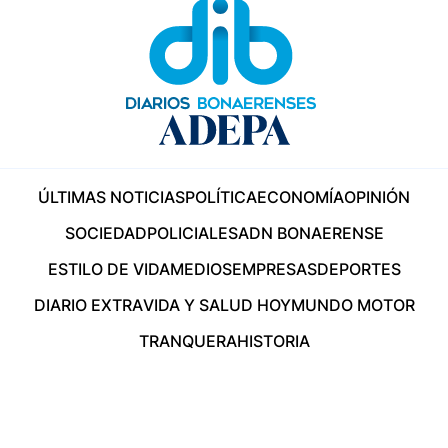
ÚLTIMAS NOTICIAS
POLÍTICA
ECONOMÍA
OPINIÓN
SOCIEDAD
POLICIALES
ADN BONAERENSE
ESTILO DE VIDA
MEDIOS
EMPRESAS
DEPORTES
DIARIO EXTRA
VIDA Y SALUD HOY
MUNDO MOTOR
TRANQUERA
HISTORIA