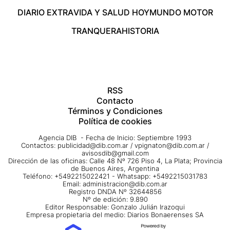
DIARIO EXTRA
VIDA Y SALUD HOY
MUNDO MOTOR
TRANQUERA
HISTORIA
RSS
Contacto
Términos y Condiciones
Política de cookies
Agencia DIB - Fecha de Inicio: Septiembre 1993
Contactos:
publicidad@dib.com.ar
/
vpignaton@dib.com.ar
/
avisosdib@gmail.com
Dirección de las oficinas: Calle 48 Nº 726 Piso 4, La Plata; Provincia
de Buenos Aires, Argentina
Teléfono: +5492215022421 - Whatsapp: +5492215031783
Email:
administracion@dib.com.ar
Registro DNDA Nº 32644856
Nº de edición: 9.890
Editor Responsable: Gonzalo Julián Irazoqui
Empresa propietaria del medio: Diarios Bonaerenses SA