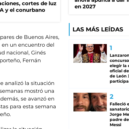
ahora apunta a dar l
ciones, cortes de luz
en 2027
BA y el conurbano
LAS MÁS LEÍDAS
 pares de Buenos Aires,
l, en un encuentro del
ud nacional, Ginés
Lanzaro
 porteño, Fernán
concurso
elegir la
oficial de
de León 
participa
e analizó la situación
s semanas mostró una
 Además, se avanzó en
Falleció 
stas para esta semana
sanatorio
teño.
Jorge Mes
padre de
Messi