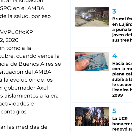
izar la situación
 ASPO en el AMBA.
de la salud, por eso
Brutal fe
en Luján
a puñala
m/vVPuCffoKP
joven de
2, 2020
sus tres 
n torno a la
ctubre, cuando vence la
ncia de Buenos Aires se
Hacía ac
con la m
a situación del AMBA
plena cal
á la evolución de los
subía a l
le suspe
el gobernador Axel
licenica 
os aislamientos a la era
2099
actividades e
 contagios.
La UCR
bonaere
mar las medidas de
renovó s