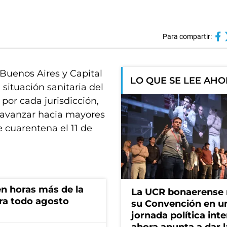
Para compartir:
 Buenos Aires y Capital
LO QUE SE LEE AH
 situación sanitaria del
por cada jurisdicción,
e avanzar hacia mayores
de cuarentena el 11 de
n horas más de la
La UCR bonaerense
ara todo agosto
su Convención en u
jornada política int