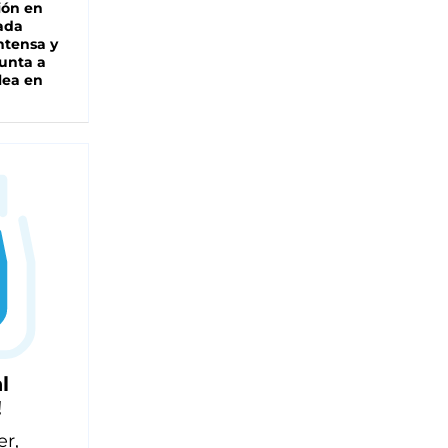
ión en
ada
intensa y
unta a
lea en
l
!
er,