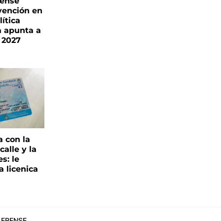
rense
vención en
ítica
a apunta a
 2027
a con la
alle y la
s: le
a licenica
ERENSE