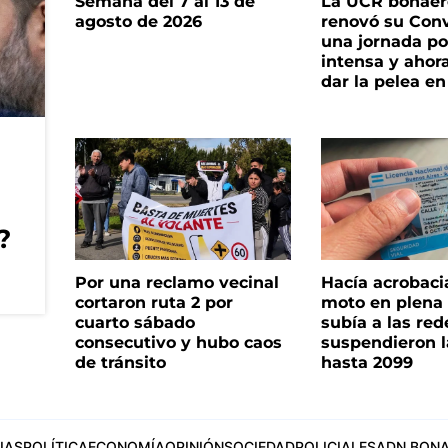
Semana del 7 al 13 de
La UCR bonae
agosto de 2026
renovó su Con
una jornada pol
intensa y ahor
dar la pelea en
?
Por una reclamo vecinal
Hacía acrobaci
cortaron ruta 2 por
moto en plena c
cuarto sábado
subía a las rede
consecutivo y hubo caos
suspendieron l
de tránsito
hasta 2099
IAS
POLÍTICA
ECONOMÍA
OPINIÓN
SOCIEDAD
POLICIALES
ADN BONA