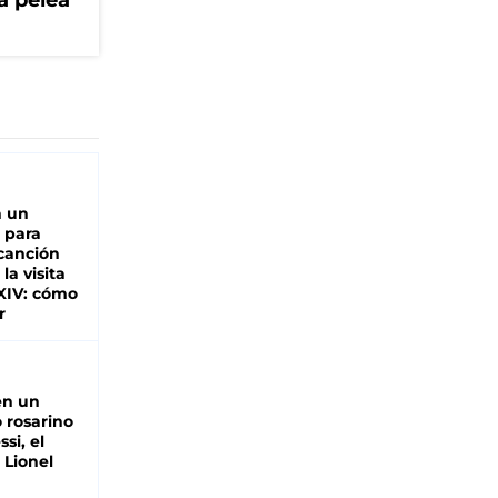
a pelea
n un
 para
 canción
 la visita
XIV: cómo
r
en un
 rosarino
si, el
 Lionel