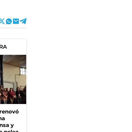
ORA
 renovó
na
ensa y