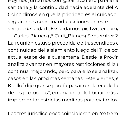
Hoy nos juntamos con
@SantiCafiero
para anal
sanitaria y la continuidad hacia adelante del
Coincidimos en que la prioridad es el cuidado 
seguiremos coordinando acciones en este
sentido.
#CuidarteEsCuidarnos
pic.twitter.co
— Carlos Bianco (@Carli_Bianco)
September 2
La reunión estuvo precedida de trascendidos e
continuidad del aislamiento luego del 11 de o
actual etapa de la cuarentena. Desde la Provi
analiza avanzar en mayores restricciones si l
continúa mejorando, pero para ello se analizar
casos en las próximas semanas. Este viernes, 
Kicillof dijo que se podría pasar de “la era de l
de los protocolos”, en una idea de liberar más 
implementar estrictas medidas para evitar los
Las tres jurisdicciones coincidieron en “extre