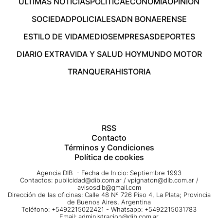
ÚLTIMAS NOTICIAS
POLÍTICA
ECONOMÍA
OPINIÓN
SOCIEDAD
POLICIALES
ADN BONAERENSE
ESTILO DE VIDA
MEDIOS
EMPRESAS
DEPORTES
DIARIO EXTRA
VIDA Y SALUD HOY
MUNDO MOTOR
TRANQUERA
HISTORIA
RSS
Contacto
Términos y Condiciones
Política de cookies
Agencia DIB - Fecha de Inicio: Septiembre 1993
Contactos:
publicidad@dib.com.ar
/
vpignaton@dib.com.ar
/
avisosdib@gmail.com
Dirección de las oficinas: Calle 48 Nº 726 Piso 4, La Plata; Provincia
de Buenos Aires, Argentina
Teléfono: +5492215022421 - Whatsapp: +5492215031783
Email:
administracion@dib.com.ar