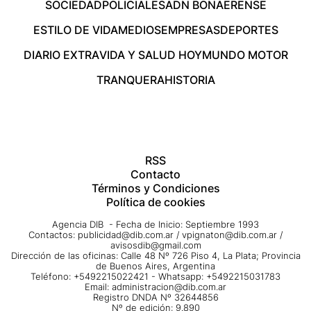
SOCIEDAD
POLICIALES
ADN BONAERENSE
ESTILO DE VIDA
MEDIOS
EMPRESAS
DEPORTES
DIARIO EXTRA
VIDA Y SALUD HOY
MUNDO MOTOR
TRANQUERA
HISTORIA
RSS
Contacto
Términos y Condiciones
Política de cookies
Agencia DIB - Fecha de Inicio: Septiembre 1993
Contactos:
publicidad@dib.com.ar
/
vpignaton@dib.com.ar
/
avisosdib@gmail.com
Dirección de las oficinas: Calle 48 Nº 726 Piso 4, La Plata; Provincia
de Buenos Aires, Argentina
Teléfono: +5492215022421 - Whatsapp: +5492215031783
Email:
administracion@dib.com.ar
Registro DNDA Nº 32644856
Nº de edición: 9.890