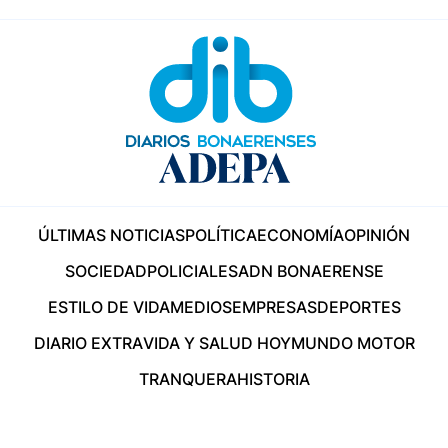
ÚLTIMAS NOTICIAS
POLÍTICA
ECONOMÍA
OPINIÓN
SOCIEDAD
POLICIALES
ADN BONAERENSE
ESTILO DE VIDA
MEDIOS
EMPRESAS
DEPORTES
DIARIO EXTRA
VIDA Y SALUD HOY
MUNDO MOTOR
TRANQUERA
HISTORIA