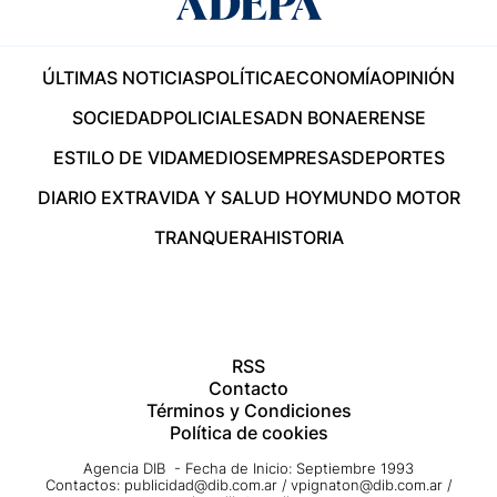
ÚLTIMAS NOTICIAS
POLÍTICA
ECONOMÍA
OPINIÓN
SOCIEDAD
POLICIALES
ADN BONAERENSE
ESTILO DE VIDA
MEDIOS
EMPRESAS
DEPORTES
DIARIO EXTRA
VIDA Y SALUD HOY
MUNDO MOTOR
TRANQUERA
HISTORIA
RSS
Contacto
Términos y Condiciones
Política de cookies
Agencia DIB - Fecha de Inicio: Septiembre 1993
Contactos:
publicidad@dib.com.ar
/
vpignaton@dib.com.ar
/