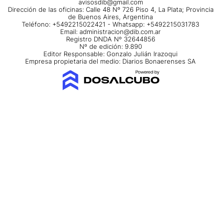
avisosdib@gmail.com
Dirección de las oficinas: Calle 48 Nº 726 Piso 4, La Plata; Provincia
de Buenos Aires, Argentina
Teléfono: +5492215022421 - Whatsapp: +5492215031783
Email:
administracion@dib.com.ar
Registro DNDA Nº 32644856
Nº de edición: 9.890
Editor Responsable: Gonzalo Julián Irazoqui
Empresa propietaria del medio: Diarios Bonaerenses SA