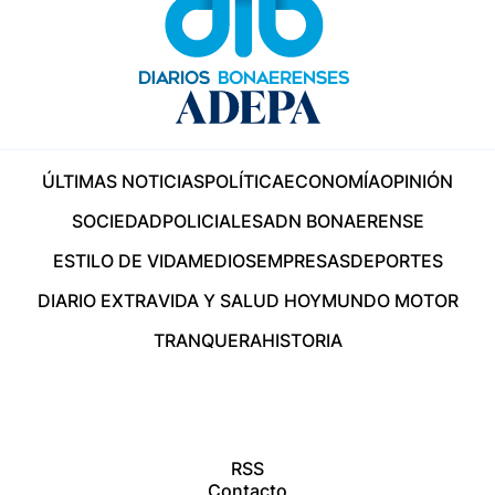
ÚLTIMAS NOTICIAS
POLÍTICA
ECONOMÍA
OPINIÓN
SOCIEDAD
POLICIALES
ADN BONAERENSE
ESTILO DE VIDA
MEDIOS
EMPRESAS
DEPORTES
DIARIO EXTRA
VIDA Y SALUD HOY
MUNDO MOTOR
TRANQUERA
HISTORIA
RSS
Contacto