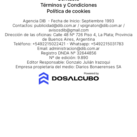
Términos y Condiciones
Política de cookies
Agencia DIB - Fecha de Inicio: Septiembre 1993
Contactos:
publicidad@dib.com.ar
/
vpignaton@dib.com.ar
/
avisosdib@gmail.com
Dirección de las oficinas: Calle 48 Nº 726 Piso 4, La Plata; Provincia
de Buenos Aires, Argentina
Teléfono: +5492215022421 - Whatsapp: +5492215031783
Email:
administracion@dib.com.ar
Registro DNDA Nº 32644856
Nº de edición: 9.890
Editor Responsable: Gonzalo Julián Irazoqui
Empresa propietaria del medio: Diarios Bonaerenses SA