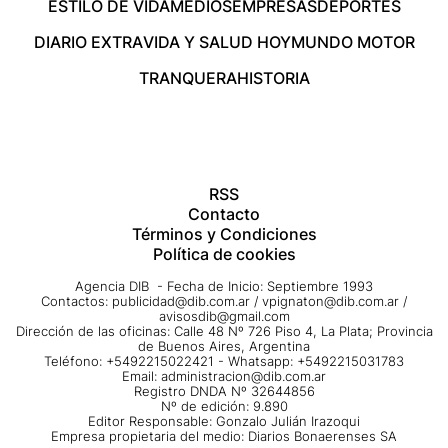
ESTILO DE VIDA
MEDIOS
EMPRESAS
DEPORTES
DIARIO EXTRA
VIDA Y SALUD HOY
MUNDO MOTOR
TRANQUERA
HISTORIA
RSS
Contacto
Términos y Condiciones
Política de cookies
Agencia DIB - Fecha de Inicio: Septiembre 1993
Contactos:
publicidad@dib.com.ar
/
vpignaton@dib.com.ar
/
avisosdib@gmail.com
Dirección de las oficinas: Calle 48 Nº 726 Piso 4, La Plata; Provincia
de Buenos Aires, Argentina
Teléfono: +5492215022421 - Whatsapp: +5492215031783
Email:
administracion@dib.com.ar
Registro DNDA Nº 32644856
Nº de edición: 9.890
Editor Responsable: Gonzalo Julián Irazoqui
Empresa propietaria del medio: Diarios Bonaerenses SA