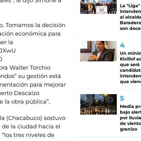
les”, le dijo Simone a
La "Liga"
intende
al alcald
Baradero
mo. Tomamos la decisión
son doce
vación económica para
er la
LJXwU
Un minis
0
Kicillof 
que será
abra Walter Torchio
candidat
ondos” su gestión está
intenden
que vien
imentación para mejorar
lberto Descalzo
e la obra pública”.
Media pr
bajo aler
ola (Chacabuco) sostuvo
por lluvi
de viento
a de la ciudad hacia el
granizo
 “los tres niveles de