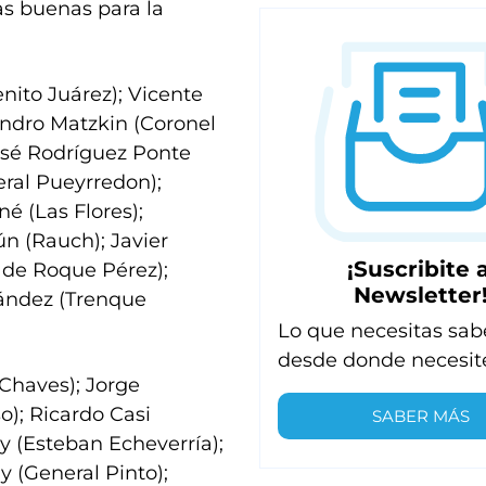
s buenas para la
nito Juárez); Vicente
andro Matzkin (Coronel
José Rodríguez Ponte
eral Pueyrredon);
é (Las Flores);
ún (Rauch); Javier
¡Suscribite a
o de Roque Pérez);
Newsletter
nández (Trenque
Lo que necesitas sab
desde donde necesit
Chaves); Jorge
o); Ricardo Casi
SABER MÁS
ay (Esteban Echeverría);
y (General Pinto);