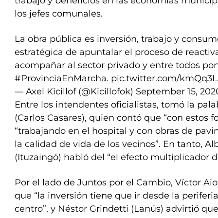
trabajo y beneficios en las economías municipa
los jefes comunales.
La obra pública es inversión, trabajo y consu
estratégica de apuntalar el proceso de reacti
acompañar al sector privado y entre todos pon
#ProvinciaEnMarcha
.
pic.twitter.com/kmQq3
— Axel Kicillof (@Kicillofok)
September 15, 202
Entre los intendentes oficialistas, tomó la pal
(Carlos Casares), quien contó que “con estos f
“trabajando en el hospital y con obras de pav
la calidad de vida de los vecinos”. En tanto, A
(Ituzaingó) habló del “el efecto multiplicador d
Por el lado de Juntos por el Cambio, Víctor Ai
que “la inversión tiene que ir desde la periferi
centro”, y Néstor Grindetti (Lanús) advirtió que