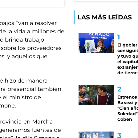
LAS MÁS LEÍDAS
bajos “van a resolver
e la vida a millones de
o brinda trabajo
El gobie
r sobre los proveedores
consiguió
s, y aquellos que
y tuvo qu
el capítu
extranjer
de tierra
se hizo de manera
era presencial también
y el ministro de
Estrenos
Barassi y
imone.
"Cien añ
Soledad"
Coben
rovincia en Marcha
, generamos fuentes de