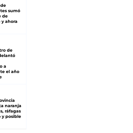
 de
ntes sumó
e de
 y ahora
tro de
adelantó
o a
te el año
e
ovincia
ta naranja
as, ráfagas
 y posible