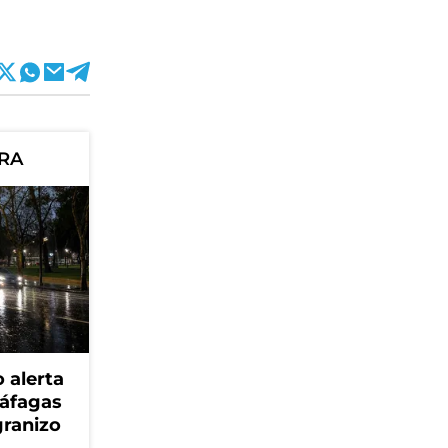
ORA
 alerta
ráfagas
granizo