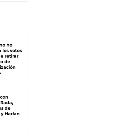
rno no
 los votos
e retirar
lo de
ización
s
 con
 Rada,
os de
 y Harlan