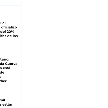
: el
oficializó
 del 20%
ifas de los
tano:
cía Cuerva
o está
 de
s
das"
mil
s están