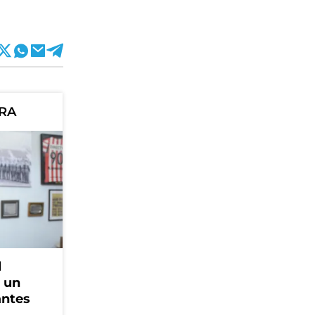
ORA
l
, un
antes