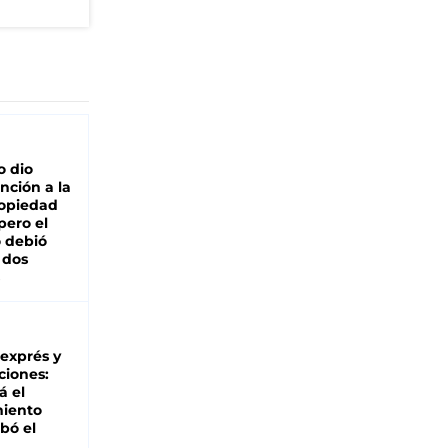
o dio
nción a la
ropiedad
pero el
 debió
 dos
 exprés y
ciones:
á el
miento
bó el