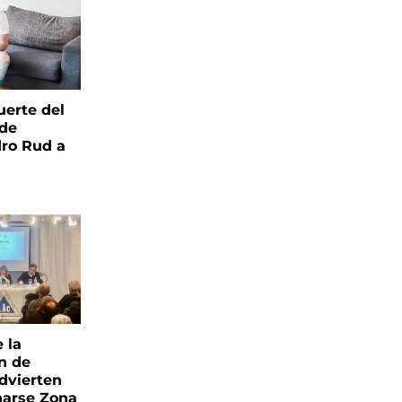
uerte del
 de
ro Rud a
e la
ón de
advierten
narse Zona