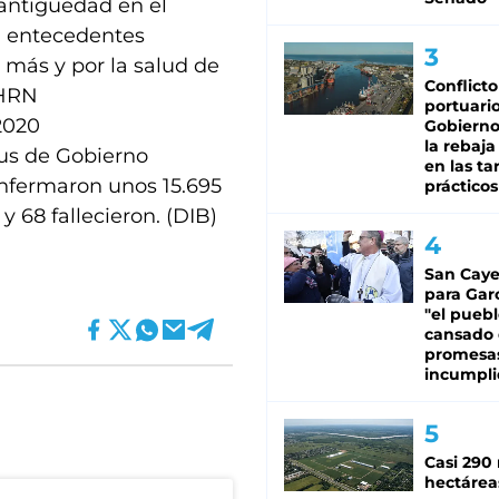
antigüedad en el
a entecedentes
 más y por la salud de
Conflicto
XHRN
portuario
2020
Gobierno 
la rebaja
rus de Gobierno
en las tar
nfermaron unos 15.695
prácticos
y 68 fallecieron. (DIB)
San Caye
para Gar
"el puebl
cansado
promesa
incumpli
Casi 290 
hectárea