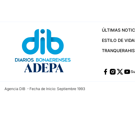
ÚLTIMAS NOTIC
ESTILO DE VIDA
TRANQUERA
HI
Su
Agencia DIB - Fecha de Inicio: Septiembre 1993
Contactos:
publicidad@dib.com.ar
/
vpignaton@dib.com.ar
/
avisosdib@gmail
Dirección de las oficinas: Calle 48 Nº 726 Piso 4, La Plata; Provincia de Buen
Teléfono: +5492215022421 - Whatsapp: +5492215031783
Email:
administracion@dib.com.ar
Registro DNDA Nº 32644856
Nº de edición: 9.890
Editor Responsable: Gonzalo Julián Irazoqui
Empresa propietaria del medio: Diarios Bonaerenses SA