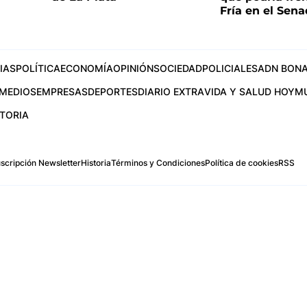
Fría en el Sen
IAS
POLÍTICA
ECONOMÍA
OPINIÓN
SOCIEDAD
POLICIALES
ADN BONA
MEDIOS
EMPRESAS
DEPORTES
DIARIO EXTRA
VIDA Y SALUD HOY
M
STORIA
scripción Newsletter
Historia
Términos y Condiciones
Política de cookies
RSS
.com
os Aires, Argentina