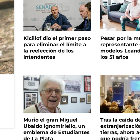
Kicillof dio el primer paso
Pesar por la m
para eliminar el límite a
representante
la reelección de los
modelos Leand
intendentes
los 51 años
Murió el gran Miguel
Tras la caída d
Ubaldo Ignomiriello, un
extranjerizaci
emblema de Estudiantes
tierras, ahora 
de La Plata
que podría fre