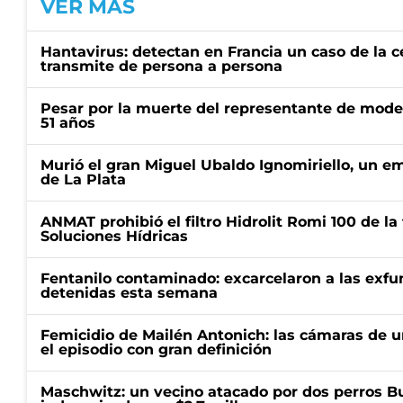
VER MÁS
Hantavirus: detectan en Francia un caso de la 
transmite de persona a persona
Pesar por la muerte del representante de mode
51 años
Murió el gran Miguel Ubaldo Ignomiriello, un 
de La Plata
ANMAT prohibió el filtro Hidrolit Romi 100 de l
Soluciones Hídricas
Fentanilo contaminado: excarcelaron a las exf
detenidas esta semana
Femicidio de Mailén Antonich: las cámaras de u
el episodio con gran definición
Maschwitz: un vecino atacado por dos perros Bul