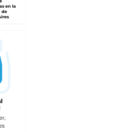
s
as en la
a de
ires
l
!
er,
es