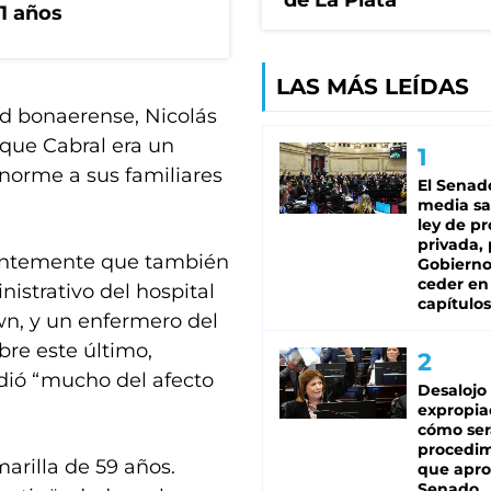
de La Plata
1 años
LAS MÁS LEÍDAS
ud bonaerense, Nicolás
 que Cabral era un
norme a sus familiares
El Senad
media sa
ley de p
privada, 
cientemente que también
Gobierno
ceder en
nistrativo del hospital
capítulos
wn, y un enfermero del
re este último,
dió “mucho del afecto
Desalojo
expropia
cómo ser
procedi
arilla de 59 años.
que apro
Senado