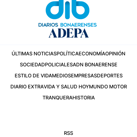
ÚLTIMAS NOTICIAS
POLÍTICA
ECONOMÍA
OPINIÓN
SOCIEDAD
POLICIALES
ADN BONAERENSE
ESTILO DE VIDA
MEDIOS
EMPRESAS
DEPORTES
DIARIO EXTRA
VIDA Y SALUD HOY
MUNDO MOTOR
TRANQUERA
HISTORIA
RSS