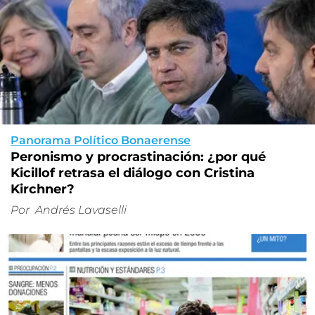
Panorama Político Bonaerense
Peronismo y procrastinación: ¿por qué
Kicillof retrasa el diálogo con Cristina
Kirchner?
Por
Andrés Lavaselli