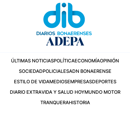
ÚLTIMAS NOTICIAS
POLÍTICA
ECONOMÍA
OPINIÓN
SOCIEDAD
POLICIALES
ADN BONAERENSE
ESTILO DE VIDA
MEDIOS
EMPRESAS
DEPORTES
DIARIO EXTRA
VIDA Y SALUD HOY
MUNDO MOTOR
TRANQUERA
HISTORIA