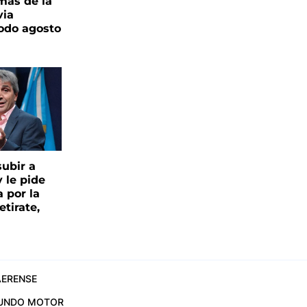
más de la
via
todo agosto
ubir a
y le pide
 por la
etirate,
ERENSE
UNDO MOTOR