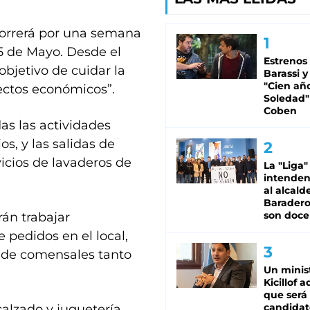
correrá por una semana
5 de Mayo. Desde el
Estrenos
bjetivo de cuidar la
Barassi y
"Cien añ
ectos económicos”.
Soledad"
Coben
as las actividades
os, y las salidas de
icios de lavaderos de
La "Liga"
intende
al alcald
Baradero
son doce
án trabajar
e pedidos en el local,
a de comensales tanto
Un minis
.
Kicillof 
que será
candidat
calzado y juguetería