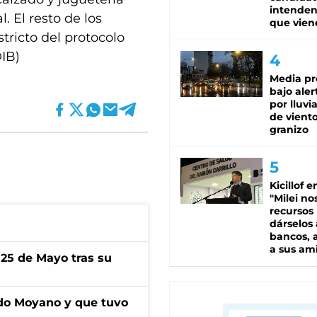
intenden
. El resto de los
que vien
ricto del protocolo
IB)
Media pr
bajo aler
por lluvi
de viento
granizo
Kicillof e
"Milei no
recursos
dárselos 
bancos, a
a sus am
 25 de Mayo tras su
do Moyano y que tuvo