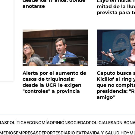
desde los 17 años: dónde
cayó en horas 
anotarse
mitad de la llu
prevista para 
Alerta por el aumento de
Caputo busca s
casos de triquinosis:
Kicillof al ring 
desde la UCR le exigen
que no compita
"controles" a provincia
presidencia: "R
amigo"
IAS
POLÍTICA
ECONOMÍA
OPINIÓN
SOCIEDAD
POLICIALES
ADN BONA
MEDIOS
EMPRESAS
DEPORTES
DIARIO EXTRA
VIDA Y SALUD HOY
M