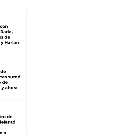
 con
 Rada,
os de
 y Harlan
 de
ntes sumó
e de
 y ahora
tro de
adelantó
o a