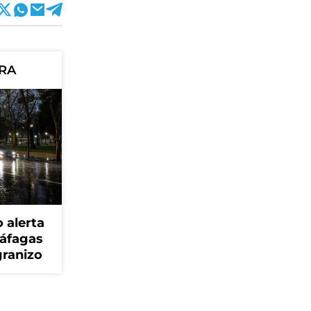
ORA
 alerta
ráfagas
granizo