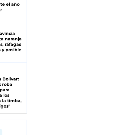
te el año
e
ovincia
ta naranja
as, ráfagas
 y posible
n Bolívar:
s roba
 para
a los
 la timba,
igos"