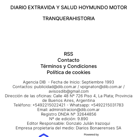
DIARIO EXTRA
VIDA Y SALUD HOY
MUNDO MOTOR
TRANQUERA
HISTORIA
RSS
Contacto
Términos y Condiciones
Política de cookies
Agencia DIB - Fecha de Inicio: Septiembre 1993
Contactos:
publicidad@dib.com.ar
/
vpignaton@dib.com.ar
/
avisosdib@gmail.com
Dirección de las oficinas: Calle 48 Nº 726 Piso 4, La Plata; Provincia
de Buenos Aires, Argentina
Teléfono: +5492215022421 - Whatsapp: +5492215031783
Email:
administracion@dib.com.ar
Registro DNDA Nº 32644856
Nº de edición: 9.890
Editor Responsable: Gonzalo Julián Irazoqui
Empresa propietaria del medio: Diarios Bonaerenses SA