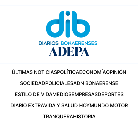
ÚLTIMAS NOTICIAS
POLÍTICA
ECONOMÍA
OPINIÓN
SOCIEDAD
POLICIALES
ADN BONAERENSE
ESTILO DE VIDA
MEDIOS
EMPRESAS
DEPORTES
DIARIO EXTRA
VIDA Y SALUD HOY
MUNDO MOTOR
TRANQUERA
HISTORIA