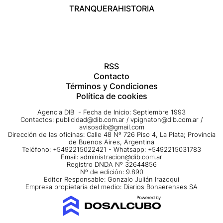
TRANQUERA
HISTORIA
RSS
Contacto
Términos y Condiciones
Política de cookies
Agencia DIB - Fecha de Inicio: Septiembre 1993
Contactos:
publicidad@dib.com.ar
/
vpignaton@dib.com.ar
/
avisosdib@gmail.com
Dirección de las oficinas: Calle 48 Nº 726 Piso 4, La Plata; Provincia
de Buenos Aires, Argentina
Teléfono: +5492215022421 - Whatsapp: +5492215031783
Email:
administracion@dib.com.ar
Registro DNDA Nº 32644856
Nº de edición: 9.890
Editor Responsable: Gonzalo Julián Irazoqui
Empresa propietaria del medio: Diarios Bonaerenses SA