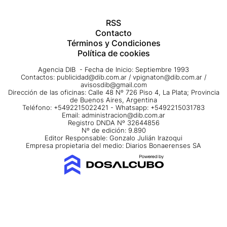
RSS
Contacto
Términos y Condiciones
Política de cookies
Agencia DIB - Fecha de Inicio: Septiembre 1993
Contactos:
publicidad@dib.com.ar
/
vpignaton@dib.com.ar
/
avisosdib@gmail.com
Dirección de las oficinas: Calle 48 Nº 726 Piso 4, La Plata; Provincia
de Buenos Aires, Argentina
Teléfono: +5492215022421 - Whatsapp: +5492215031783
Email:
administracion@dib.com.ar
Registro DNDA Nº 32644856
Nº de edición: 9.890
Editor Responsable: Gonzalo Julián Irazoqui
Empresa propietaria del medio: Diarios Bonaerenses SA