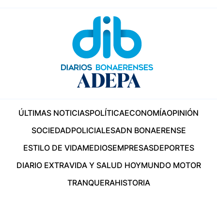
ÚLTIMAS NOTICIAS
POLÍTICA
ECONOMÍA
OPINIÓN
SOCIEDAD
POLICIALES
ADN BONAERENSE
ESTILO DE VIDA
MEDIOS
EMPRESAS
DEPORTES
DIARIO EXTRA
VIDA Y SALUD HOY
MUNDO MOTOR
TRANQUERA
HISTORIA