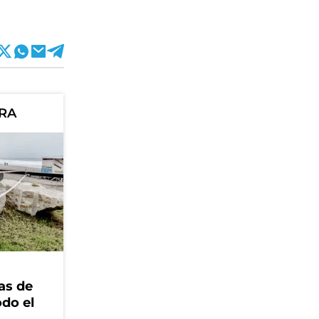
ORA
as de
odo el