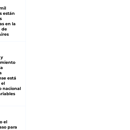
mil
s están
s
as en la
a de
ires
 y
miento
la
a
se está
 el
 nacional
riables
io el
aso para