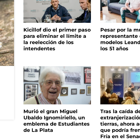
Kicillof dio el primer paso
Pesar por la m
para eliminar el límite a
representante
la reelección de los
modelos Leand
intendentes
los 51 años
Murió el gran Miguel
Tras la caída d
Ubaldo Ignomiriello, un
extranjerizaci
emblema de Estudiantes
tierras, ahora 
de La Plata
que podría fre
Fría en el Sen