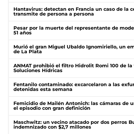
Hantavirus: detectan en Francia un caso de la 
transmite de persona a persona
Pesar por la muerte del representante de mode
51 años
Murió el gran Miguel Ubaldo Ignomiriello, un 
de La Plata
ANMAT prohibió el filtro Hidrolit Romi 100 de l
Soluciones Hídricas
Fentanilo contaminado: excarcelaron a las exf
detenidas esta semana
Femicidio de Mailén Antonich: las cámaras de u
el episodio con gran definición
Maschwitz: un vecino atacado por dos perros Bul
indemnizado con $2,7 millones