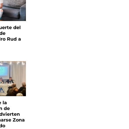
uerte del
 de
ro Rud a
e la
ón de
advierten
narse Zona
ado