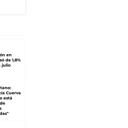
ión en
ó de 1,8%
 julio
tano:
cía Cuerva
o está
 de
s
das"