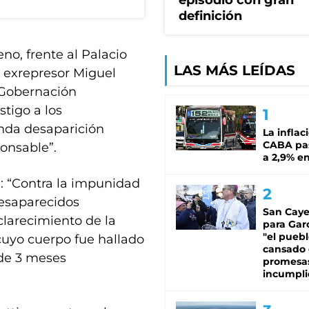
episodio con gran
definición
o, frente al Palacio
LAS MÁS LEÍDAS
l exrepresor Miguel
a Gobernación
stigo a los
unda desaparición
La inflac
CABA pas
ponsable”.
a 2,9% en
: “Contra la impunidad
desaparecidos
San Caye
clarecimiento de la
para Gar
"el puebl
cuyo cuerpo fue hallado
cansado
 de 3 meses
promesa
incumpli