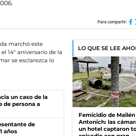
2006.
Para compartir:
nada marchó este
LO QUE SE LEE AH
el 14° aniversario de la
mar se esclarezca lo
cia un caso de la
e de persona a
Femicidio de Mailén
Antonich: las cámar
esentante de
un hotel captaron t
1 años