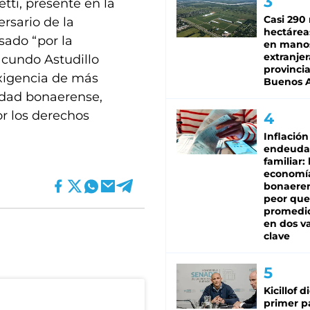
tti, presente en la
Casi 290 
rsario de la
hectárea
sado “por la
en mano
extranjer
acundo Astudillo
provinci
exigencia de más
Buenos A
idad bonaerense,
or los derechos
Inflación
endeuda
familiar: 
economí
bonaeren
peor que
promedio
en dos va
clave
Kicillof d
primer p