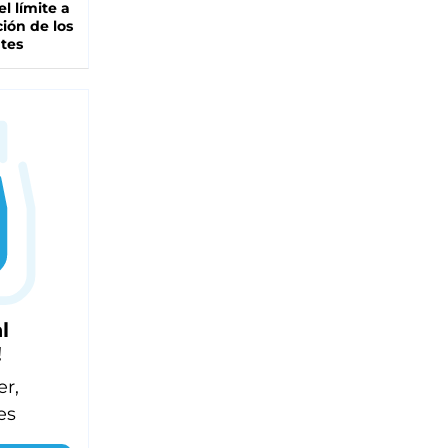
el límite a
ción de los
tes
l
!
er,
es