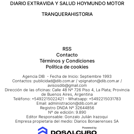
DIARIO EXTRA
VIDA Y SALUD HOY
MUNDO MOTOR
TRANQUERA
HISTORIA
RSS
Contacto
Términos y Condiciones
Política de cookies
Agencia DIB - Fecha de Inicio: Septiembre 1993
Contactos:
publicidad@dib.com.ar
/
vpignaton@dib.com.ar
/
avisosdib@gmail.com
Dirección de las oficinas: Calle 48 Nº 726 Piso 4, La Plata; Provincia
de Buenos Aires, Argentina
Teléfono: +5492215022421 - Whatsapp: +5492215031783
Email:
administracion@dib.com.ar
Registro DNDA Nº 32644856
Nº de edición: 9.890
Editor Responsable: Gonzalo Julián Irazoqui
Empresa propietaria del medio: Diarios Bonaerenses SA